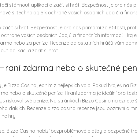
Stačí stáhnout aplikaci a začít si hrát. Bezpečnost je pro nás p
novější technologie k ochraně vašich osobních údajů a finanč
a začít si hrát. Bezpečnost je pro nás primární záležitostí, pr
k ochraně vašich osobních údajů a finančních informací. Hraj
 zdarma nebo za peníze. Recenze od ostatních hráčů vám pomoho
out aplikaci a začít si hrát.
 Hraní zdarma nebo o skutečné pen
 je Bizzo Casino jedním z nejlepších volb. Pokud hraješ na Bi
ma nebo o skutečné peníze. Hraní zdarma je ideální pro test
ys riskoval své peníze. Na stránkách Bizzo Casino naleznete š
noha dalších. Recenze bizzo casino recenze jsou pozitivní a mn
ine hry.
eníze, Bizzo Casino nabízí bezproblémové platby a bezpečné tr