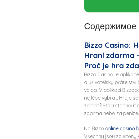
Содержимое
Bizzo Casino: 
Hraní zdarma –
Proč je hra zd
Bizzo Casino je aplikac
a uživatelsky přátelství
volba. V aplikaci Bizzo
nejlépe vybrat. Hraje se
zahrát? Stačí stáhnout a
zdarma nebo za peníze. P
Na Bizzo
online casino 
Všechny jsou zajištěny 