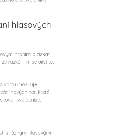
ání hlasových
ovými hraními a získat
závazků. Tím se ujistíte,
 To vám umožňuje
ování nových her, které
skovali své peníze.
ti s různými hlasovými