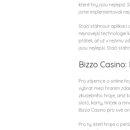
které hry jsou nejlepší. 
jsme implementovali nej
Stačí stáhnout aplikaci 
nejnovější technologie 
přáteli, ať už v režimu
jsou nejlepší. Stačí stáhn
Bizzo Casino:
Pro zájemce o online hry
vybrat mezi hraním zdar
zkušebního hraje, aniž b
slotů, karty, hříček a m
Bizzo Casino pro své onl
Pro ty, kteří hraje o p