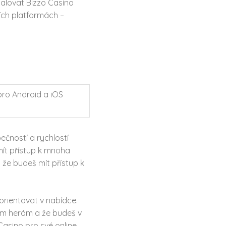
talovat Bizzo Casino
ích platformách –
ro Android a iOS
ečností a rychlostí
mít přístup k mnoha
a že budeš mít přístup k
zorientovat v nabídce.
ním herám a že budeš v
Casino pro své online