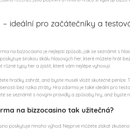
– ideální pro začátečníky a testov
rma na bizzocasino je nejlepší způsob, jak se seznámit s hlas
poskytuje širokou škálu hlasových her, které můžete hrát bez 
 různé typy her a zjistit, které vám nejlépe vyhovují.
te hračky zahrát, aniž byste museli vložit skutečné peníze.
šenosti bez rizika ztráty. Hra zdarma je také ideální pro test
ete se seznámit s novými pravidly a způsoby hry, aniž byste ri
arma na bizzocasino tak užitečná?
ino poskytuje mnoho výhod. Nejprve můžete získat zkušenos