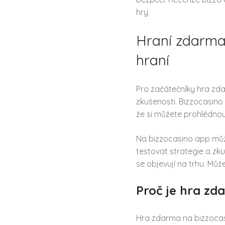
hry.
Hraní zdarma 
hraní
Pro začátečníky hra zda
zkušenosti. Bizzocasino 
že si můžete prohlédnout
Na bizzocasino app může
testovat strategie a zku
se objevují na trhu. Můž
Proč je hra zd
Hra zdarma na bizzocas