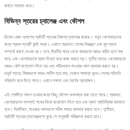
রাখতে সাহায্য করে।
বিভিন্ন স্তরের চ্যালেঞ্জ এবং কৌশল
চিকেন রোড অ্যাপের প্রতিটি স্তরের নিজস্ব চ্যালেঞ্জ রয়েছে। নতুন খেলোয়াড়দের
জন্য প্রথম স্তরটি খুবই সহজ। এখানে প্রধানত গেমের নিয়ন্ত্রণ এবং মূল ধারণা
সম্পর্কে ধারণা দেওয়া হয়। তবে, দ্বিতীয় স্তর থেকে বাধাগুলো আরও কঠিন হতে শুরু
করে, এবং খেলোয়াড়কে দ্রুত চিন্তা করে কাজ করতে হয়। তৃতীয় স্তরে, খেলোয়াড়কে
আরও বেশি মনোযোগ দিতে হয় এবং সঠিকভাবে পাওয়ার-আপ ব্যবহার করতে হয়।
চতুর্থ স্তরে, বিষয়গুলো আরও জটিল হয়ে যায়, যেখানে সামান্য ভুলও গেমের পরিণতি
পরিবর্তন করে দিতে পারে। এখানে দক্ষতা এবং ধৈর্যের প্রয়োজন।
এই গেমটিতে সফল হওয়ার জন্য কিছু কৌশল অবলম্বন করা যেতে পারে। প্রথমত,
খেলোয়াড়কে অবশ্যই পথের দিকে মনোযোগ দিতে হবে এবং দ্রুত প্রতিক্রিয়া জানাতে
হবে। দ্বিতীয়ত, পাওয়ার-আপগুলো সঠিক সময়ে ব্যবহার করতে হবে। তৃতীয়ত,
প্রতিটি স্তরের চ্যালেঞ্জগুলো বুঝে সে অনুযায়ী পরিকল্পনা করতে হবে।