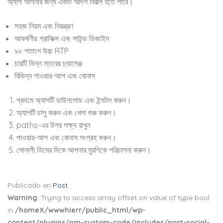
অ্যাপ আপনার জন্য একটি আদর্শ বিকল্প হতে পারে।
সহজ নিয়ম এবং নিয়ন্ত্রণ
আকর্ষণীয় গ্রাফিক্স এবং সাউন্ড ডিজাইন
৯৮ শতাংশ উচ্চ RTP
চারটি ভিন্ন স্তরের চ্যালেঞ্জ
বিভিন্ন পাওয়ার-আপ এবং বোনাস
প্রথমে অ্যাপটি ডাউনলোড এবং ইন্সটল করুন।
অ্যাপটি চালু করুন এবং খেলা শুরু করুন।
paths-এর উপর লক্ষ্য রাখুন
পাওয়ার-আপ এবং বোনাস সংগ্রহ করুন।
সোনালী ডিমের দিকে আপনার মুরগিকে পরিচালনা করুন।
Publicado en
Post
.
Warning
: Trying to access array offset on value of type bool
in
/homeX/wwwhierr/public_html/wp-
content/plugins/nm-custom-code/includes/post-social-