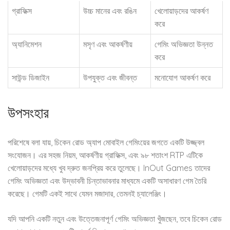
গ্রাফিক্স
উচ্চ মানের এবং রঙিন
খেলোয়াড়দের আকর্ষণ
করে
অ্যানিমেশন
মসৃণ এবং আকর্ষণীয়
গেমিং অভিজ্ঞতা উন্নত
করে
সাউন্ড ডিজাইন
উপযুক্ত এবং জীবন্ত
মনোযোগ আকর্ষণ করে
উপসংহার
পরিশেষে বলা যায়, চিকেন রোড অ্যাপ মোবাইল গেমিংয়ের জগতে একটি উজ্জ্বল
সংযোজন। এর সহজ নিয়ম, আকর্ষণীয় গ্রাফিক্স, এবং ৯৮ শতাংশ RTP এটিকে
খেলোয়াড়দের মধ্যে খুব দ্রুত জনপ্রিয় করে তুলেছে। InOut Games তাদের
গেমিং অভিজ্ঞতা এবং উদ্ভাবনী চিন্তাভাবনার মাধ্যমে একটি অসাধারণ গেম তৈরি
করেছে। গেমটি একই সাথে যেমন মজাদার, তেমনই চ্যালেঞ্জিং।
যদি আপনি একটি নতুন এবং উত্তেজনাপূর্ণ গেমিং অভিজ্ঞতা খুঁজছেন, তবে চিকেন রোড