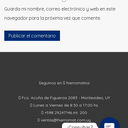
Guarda mi nombre, correo electrónico y web en este
navegador para la próxima vez que comente.
Seguinos en
hierromatsa
Fco. Acuña de Figueroa 2083 - Montevideo, UY
Lunes a Viernes de 8:30 a 17:00 hs
+598 29247146 int. 200
ventas@hierromat.com.uy
¿Consultas?