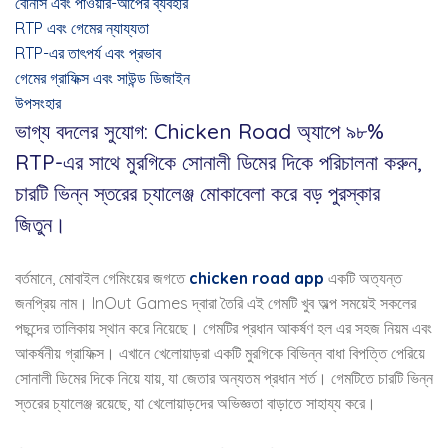
বোনাস এবং পাওয়ার-আপের ব্যবহার
RTP এবং গেমের ন্যায্যতা
RTP-এর তাৎপর্য এবং প্রভাব
গেমের গ্রাফিক্স এবং সাউন্ড ডিজাইন
উপসংহার
ভাগ্য বদলের সুযোগ: Chicken Road অ্যাপে ৯৮%
RTP-এর সাথে মুরগিকে সোনালী ডিমের দিকে পরিচালনা করুন,
চারটি ভিন্ন স্তরের চ্যালেঞ্জ মোকাবেলা করে বড় পুরস্কার
জিতুন।
বর্তমানে, মোবাইল গেমিংয়ের জগতে
chicken road app
একটি অত্যন্ত
জনপ্রিয় নাম। InOut Games দ্বারা তৈরি এই গেমটি খুব অল্প সময়েই সকলের
পছন্দের তালিকায় স্থান করে নিয়েছে। গেমটির প্রধান আকর্ষণ হল এর সহজ নিয়ম এবং
আকর্ষনীয় গ্রাফিক্স। এখানে খেলোয়াড়রা একটি মুরগিকে বিভিন্ন বাধা বিপত্তি পেরিয়ে
সোনালী ডিমের দিকে নিয়ে যায়, যা জেতার অন্যতম প্রধান শর্ত। গেমটিতে চারটি ভিন্ন
স্তরের চ্যালেঞ্জ রয়েছে, যা খেলোয়াড়দের অভিজ্ঞতা বাড়াতে সাহায্য করে।