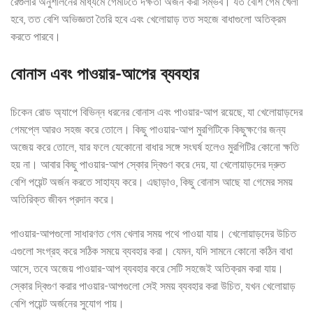
রেগুলার অনুশীলনের মাধ্যমে গেমটিতে দক্ষতা অর্জন করা সম্ভব। যত বেশি গেম খেলা
হবে, তত বেশি অভিজ্ঞতা তৈরি হবে এবং খেলোয়াড় তত সহজে বাধাগুলো অতিক্রম
করতে পারবে।
বোনাস এবং পাওয়ার-আপের ব্যবহার
চিকেন রোড অ্যাপে বিভিন্ন ধরনের বোনাস এবং পাওয়ার-আপ রয়েছে, যা খেলোয়াড়দের
গেমপ্লে আরও সহজ করে তোলে। কিছু পাওয়ার-আপ মুরগিটিকে কিছুক্ষণের জন্য
অজেয় করে তোলে, যার ফলে যেকোনো বাধার সঙ্গে সংঘর্ষ হলেও মুরগিটির কোনো ক্ষতি
হয় না। আবার কিছু পাওয়ার-আপ স্কোর দ্বিগুণ করে দেয়, যা খেলোয়াড়দের দ্রুত
বেশি পয়েন্ট অর্জন করতে সাহায্য করে। এছাড়াও, কিছু বোনাস আছে যা গেমের সময়
অতিরিক্ত জীবন প্রদান করে।
পাওয়ার-আপগুলো সাধারণত গেম খেলার সময় পথে পাওয়া যায়। খেলোয়াড়দের উচিত
এগুলো সংগ্রহ করে সঠিক সময়ে ব্যবহার করা। যেমন, যদি সামনে কোনো কঠিন বাধা
আসে, তবে অজেয় পাওয়ার-আপ ব্যবহার করে সেটি সহজেই অতিক্রম করা যায়।
স্কোর দ্বিগুণ করার পাওয়ার-আপগুলো সেই সময় ব্যবহার করা উচিত, যখন খেলোয়াড়
বেশি পয়েন্ট অর্জনের সুযোগ পায়।