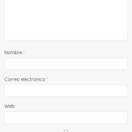
Nombre
*
Correo electrónico
*
Web