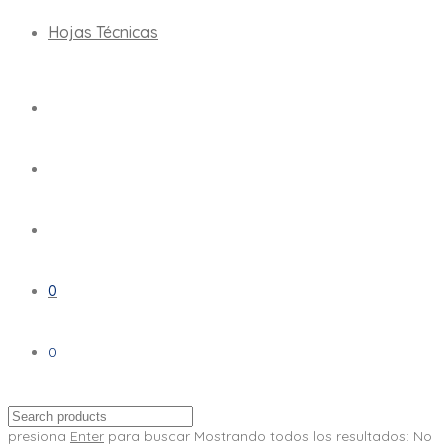
Hojas Técnicas
0
0
presiona
Enter
para buscar
Mostrando todos los resultados:
No