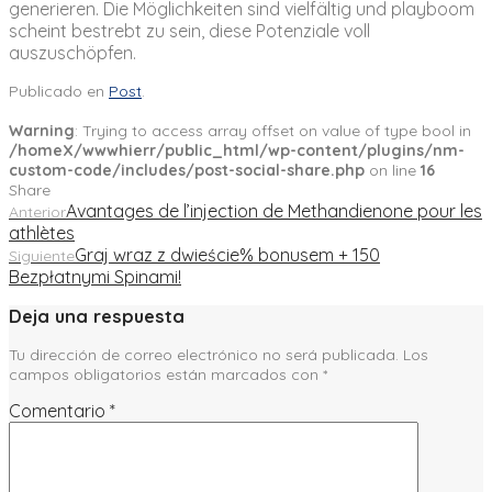
generieren. Die Möglichkeiten sind vielfältig und playboom
scheint bestrebt zu sein, diese Potenziale voll
auszuschöpfen.
Publicado en
Post
.
Warning
: Trying to access array offset on value of type bool in
/homeX/wwwhierr/public_html/wp-content/plugins/nm-
custom-code/includes/post-social-share.php
on line
16
Share
Avantages de l’injection de Methandienone pour les
Anterior
athlètes
Graj wraz z dwieście% bonusem + 150
Siguiente
Bezpłatnymi Spinami!
Deja una respuesta
Tu dirección de correo electrónico no será publicada.
Los
campos obligatorios están marcados con
*
Comentario
*