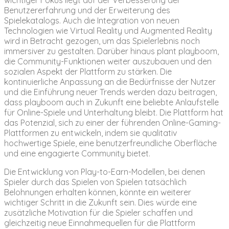
Benutzererfahrung und der Erweiterung des
Spielekatalogs. Auch die Integration von neuen
Technologien wie Virtual Reality und Augmented Reality
wird in Betracht gezogen, um das Spielerlebnis noch
immersiver zu gestalten. Darüber hinaus plant playboom,
die Community-Funktionen weiter auszubauen und den
sozialen Aspekt der Plattform zu stärken. Die
kontinuierliche Anpassung an die Bedürfnisse der Nutzer
und die Einführung neuer Trends werden dazu beitragen,
dass playboom auch in Zukunft eine beliebte Anlaufstelle
für Online-Spiele und Unterhaltung bleibt. Die Plattform hat
das Potenzial, sich zu einer der führenden Online-Gaming-
Plattformen zu entwickeln, indem sie qualitativ
hochwertige Spiele, eine benutzerfreundliche Oberfläche
und eine engagierte Community bietet.
Die Entwicklung von Play-to-Earn-Modellen, bei denen
Spieler durch das Spielen von Spielen tatsächlich
Belohnungen erhalten können, könnte ein weiterer
wichtiger Schritt in die Zukunft sein. Dies würde eine
zusätzliche Motivation für die Spieler schaffen und
gleichzeitig neue Einnahmequellen für die Plattform