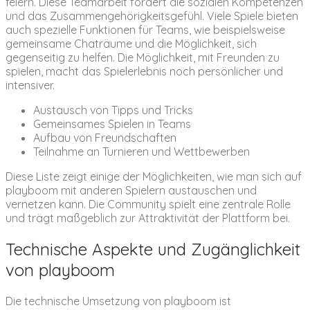
feiern. Diese Teamarbeit fördert die sozialen Kompetenzen
und das Zusammengehörigkeitsgefühl. Viele Spiele bieten
auch spezielle Funktionen für Teams, wie beispielsweise
gemeinsame Chaträume und die Möglichkeit, sich
gegenseitig zu helfen. Die Möglichkeit, mit Freunden zu
spielen, macht das Spielerlebnis noch persönlicher und
intensiver.
Austausch von Tipps und Tricks
Gemeinsames Spielen in Teams
Aufbau von Freundschaften
Teilnahme an Turnieren und Wettbewerben
Diese Liste zeigt einige der Möglichkeiten, wie man sich auf
playboom mit anderen Spielern austauschen und
vernetzen kann. Die Community spielt eine zentrale Rolle
und trägt maßgeblich zur Attraktivität der Plattform bei.
Technische Aspekte und Zugänglichkeit
von playboom
Die technische Umsetzung von playboom ist