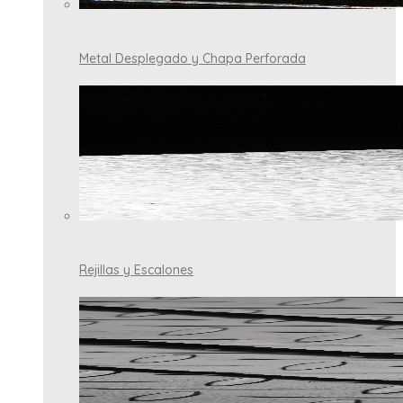
Metal Desplegado y Chapa Perforada
Rejillas y Escalones