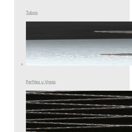
Tubos
Perfiles y Vigas