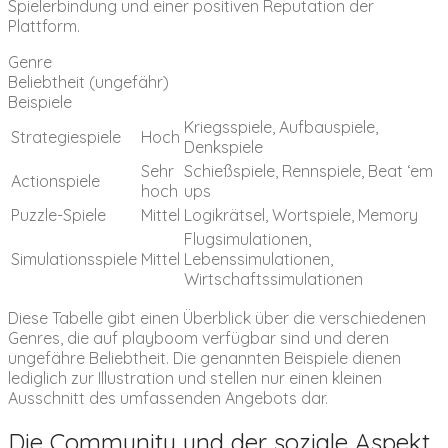
Spielerbindung und einer positiven Reputation der
Plattform.
Genre
Beliebtheit (ungefähr)
Beispiele
Kriegsspiele, Aufbauspiele,
Strategiespiele
Hoch
Denkspiele
Sehr
Schießspiele, Rennspiele, Beat ‘em
Actionspiele
hoch
ups
Puzzle-Spiele
Mittel
Logikrätsel, Wortspiele, Memory
Flugsimulationen,
Simulationsspiele
Mittel
Lebenssimulationen,
Wirtschaftssimulationen
Diese Tabelle gibt einen Überblick über die verschiedenen
Genres, die auf playboom verfügbar sind und deren
ungefähre Beliebtheit. Die genannten Beispiele dienen
lediglich zur Illustration und stellen nur einen kleinen
Ausschnitt des umfassenden Angebots dar.
Die Community und der soziale Aspekt