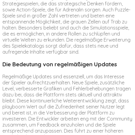
Strategiespielen, die das strategische Denken fördern,
sowie Action-Spiele, die für Adrenalin sorgen. Auch Puzzle-
Spiele sind in großer Zahl vertreten und bieten eine
entspannende Möglichkeit, die grauen Zellen auf Trab zu
halten. Besonders beliebt sind auch die Simulationsspiele,
die es ermöglichen, in andere Rollen zu schlüpfen und
virtuelle Welten zu erkunden. Die regelmäßige Erweiterung
des Spielekatalogs sorgt dafür, dass stets neue und
aufregende Inhalte verfügbar sind.
Die Bedeutung von regelmäßigen Updates
Regelmäßige Updates sind essenziell, um das Interesse
der Spieler aufrechtzuerhalten. Neue Spiele, zusätzliche
Level, verbesserte Grafiken und Fehlerbehebungen tragen
dazu bei, dass die Plattform stets aktuell und attraktiv
bleibt. Diese kontinuierliche Weiterentwicklung zeigt, dass
playboom Wert auf die Zufriedenheit seiner Nutzer legt
und bereit ist, in die Verbesserung der Plattform zu
investieren. Die Entwickler arbeiten eng mit der Community
zusammen, um Feedback einzuholen und die Spiele
entsprechend anzupassen. Dies führt zu einer höheren