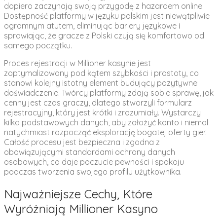
dopiero zaczynają swoją przygodę z hazardem online.
Dostępność platformy w języku polskim jest niewątpliwie
ogromnym atutem, eliminując bariery językowe i
sprawiając, że gracze z Polski czują się komfortowo od
samego początku.
Proces rejestracji w Millioner kasynie jest
zoptymalizowany pod kątem szybkości i prostoty, co
stanowi kolejny istotny element budujący pozytywne
doświadczenie. Twórcy platformy zdają sobie sprawę, jak
cenny jest czas graczy, dlatego stworzyli formularz
rejestracyjny, który jest krótki i zrozumiały. Wystarczy
kilka podstawowych danych, aby założyć konto i niemal
natychmiast rozpocząć eksplorację bogatej oferty gier.
Całość procesu jest bezpieczna i zgodna z
obowiązującymi standardami ochrony danych
osobowych, co daje poczucie pewności i spokoju
podczas tworzenia swojego profilu użytkownika.
Najważniejsze Cechy, Które
Wyróżniają Millioner Kasyno