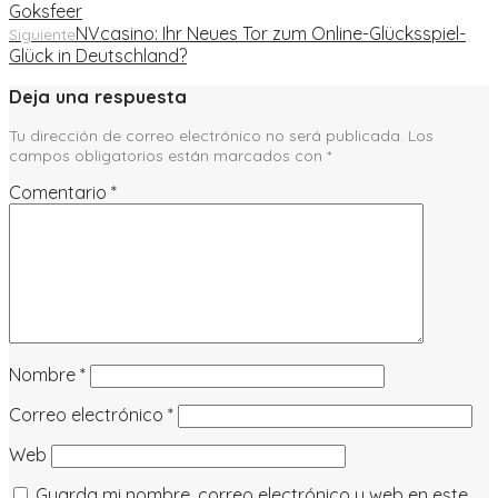
Goksfeer
NVcasino: Ihr Neues Tor zum Online-Glücksspiel-
Siguiente
Glück in Deutschland?
Deja una respuesta
Tu dirección de correo electrónico no será publicada.
Los
campos obligatorios están marcados con
*
Comentario
*
Nombre
*
Correo electrónico
*
Web
Guarda mi nombre, correo electrónico y web en este