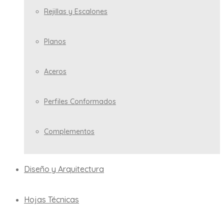
Rejillas y Escalones
Planos
Aceros
Perfiles Conformados
Complementos
Diseño y Arquitectura
Hojas Técnicas