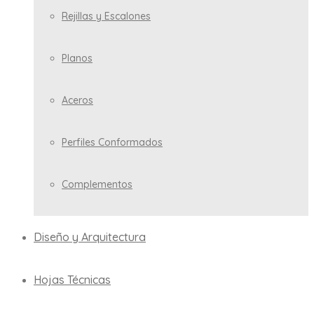
Rejillas y Escalones
Planos
Aceros
Perfiles Conformados
Complementos
Diseño y Arquitectura
Hojas Técnicas