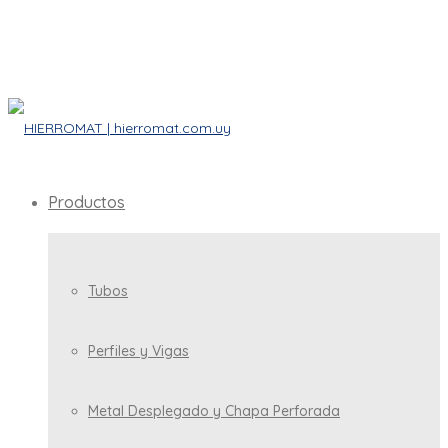
Productos
Tubos
Perfiles y Vigas
Metal Desplegado y Chapa Perforada