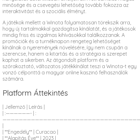
minősége és a csevegési lehetőség tovább fokozza az
interaktivitást és a szociális élményt.
A játékok mellett a Winota folyamatosan törekszik arra,
hogy új tartalmakkal gazdagítsa kínálatát, és a játékosok
mindig friss és izgalmas kihívásokkal találkozzanak. A
promóciók és a turnéknapon rengeteg lehetőséget
kínálnak a nyeremények növelésére, így nem csupán a
szerencse, hanem a kitartás és a stratégia is szerepet
kaphat a sikerben. Az átgondolt platform és a
szórakoztató, változatos játékkínálat teszi a Winota-t egy
vonzó célponttá a magyar online kaszinó felhasználók
számára.
Platform Áttekintés
| Jellemző | Leírás |
| :——————- | :
——————————————————————————————————
|
| **Engedély** | Curacao |
| **Alapítás Éve** | 2023 |