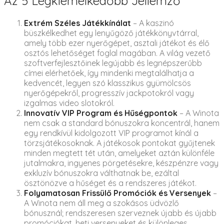
Az 5 Legkiemelkedőbb Jellemző
Extrém Széles Játékkínálat
– A kaszinó
büszkélkedhet egy lenyűgöző játékkönyvtárral,
amely több ezer nyerőgépet, asztali játékot és élő
osztós lehetőséget foglal magában. A világ vezető
szoftverfejlesztőinek legújabb és legnépszerűbb
címei elérhetőek, így mindenki megtalálhatja a
kedvencét, legyen szó klasszikus gyümölcsös
nyerőgépekről, progresszív jackpotokról vagy
izgalmas video slotokról.
Innovatív VIP Program és Hűségpontok
– A Winota
nem csak a standard bónuszokra koncentrál, hanem
egy rendkívül kidolgozott VIP programot kínál a
törzsjátékosoknak. A játékosok pontokat gyűjtenek
minden megtett tét után, amelyeket aztán különféle
jutalmakra, ingyenes pörgetésekre, készpénzre vagy
exkluzív bónuszokra válthatnak be, ezáltal
ösztönözve a hűséget és a rendszeres játékot.
Folyamatosan Frissülő Promóciók és Versenyek
–
A Winota nem áll meg a szokásos üdvözlő
bónusznál; rendszeresen szerveznek újabb és újabb
promóciókat, heti versenyeket és különleges