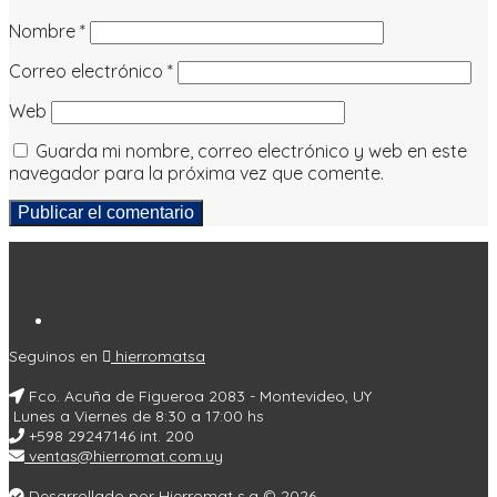
Nombre
*
Correo electrónico
*
Web
Guarda mi nombre, correo electrónico y web en este
navegador para la próxima vez que comente.
Seguinos en
hierromatsa
Fco. Acuña de Figueroa 2083 - Montevideo, UY
Lunes a Viernes de 8:30 a 17:00 hs
+598 29247146 int. 200
ventas@hierromat.com.uy
Desarrollado por Hierromat s.a © 2026