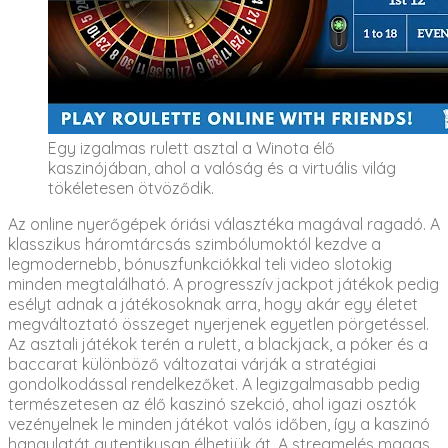
Egy izgalmas rulett asztal a Winota élő
kaszinójában, ahol a valóság és a virtuális világ
tökéletesen ötvöződik.
Az online nyerőgépek óriási választéka magával ragadó. A
klasszikus háromtárcsás szimbólumoktól kezdve a
legmodernebb, bónuszfunkciókkal teli video slotokig
minden megtalálható. A progresszív jackpot játékok pedig
esélyt adnak a játékosoknak arra, hogy akár egy életet
megváltoztató összeget nyerjenek egyetlen pörgetéssel.
Az asztali játékok terén a rulett, a blackjack, a póker és a
baccarat különböző változatai várják a stratégiai
gondolkodással rendelkezőket. A legizgalmasabb pedig
természetesen az élő kaszinó szekció, ahol igazi osztók
vezényelnek le minden játékot valós időben, így a kaszinó
hangulatát autentikusan élhetjük át. A streamelés magas