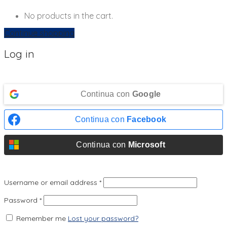
No products in the cart.
Continue shopping
Log in
Continua con
Google
Continua con
Facebook
Continua con
Microsoft
Username or email address
*
Password
*
Remember me
Lost your password?