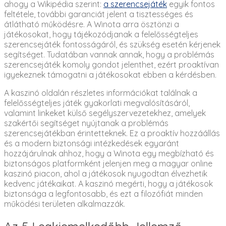
ahogy a Wikipédia szerint:
a szerencsejáték
egyik fontos
feltétele, további garanciát jelent a tisztességes és
átlátható működésre. A Winota arra ösztönzi a
játékosokat, hogy tájékozódjanak a felelősségteljes
szerencsejáték fontosságáról, és szükség esetén kérjenek
segítséget. Tudatában vannak annak, hogy a problémás
szerencsejáték komoly gondot jelenthet, ezért proaktívan
igyekeznek támogatni a játékosokat ebben a kérdésben.
A kaszinó oldalán részletes információkat találnak a
felelősségteljes játék gyakorlati megvalósításáról,
valamint linkeket külső segélyszervezetekhez, amelyek
szakértői segítséget nyújtanak a problémás
szerencsejátékban érintetteknek. Ez a proaktív hozzáállás
és a modern biztonsági intézkedések egyaránt
hozzájárulnak ahhoz, hogy a Winota egy megbízható és
biztonságos platformként jelenjen meg a magyar online
kaszinó piacon, ahol a játékosok nyugodtan élvezhetik
kedvenc játékaikat. A kaszinó megérti, hogy a játékosok
biztonsága a legfontosabb, és ezt a filozófiát minden
működési területen alkalmazzák.