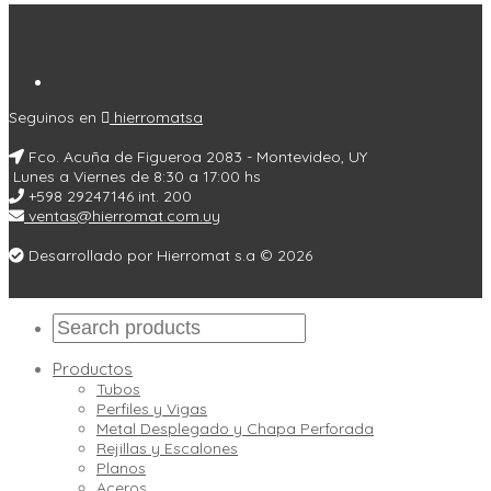
Seguinos en
hierromatsa
Fco. Acuña de Figueroa 2083 - Montevideo, UY
Lunes a Viernes de 8:30 a 17:00 hs
+598 29247146 int. 200
ventas@hierromat.com.uy
Desarrollado por Hierromat s.a © 2026
Productos
Tubos
Perfiles y Vigas
Metal Desplegado y Chapa Perforada
Rejillas y Escalones
Planos
Aceros