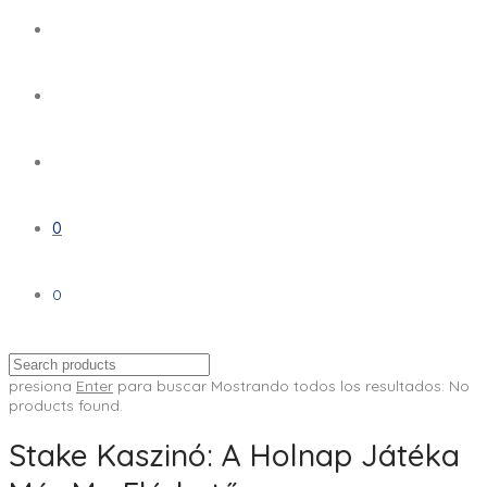
0
0
presiona
Enter
para buscar
Mostrando todos los resultados:
No
products found.
Stake Kaszinó: A Holnap Játéka