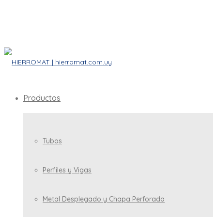
Productos
Tubos
Perfiles y Vigas
Metal Desplegado y Chapa Perforada