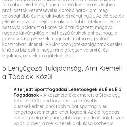
formában elérhetők, hanem az élő kaszinó részlegben
profi osztók vezetésével is kipróbálhatók, ami még
valósághűbb és interaktívabb élményt nyújt. Az élő osztók
jelenléte, a valós idejű interakció a többi játékossal és az
osztóval, valamint a kamerák által rögzített, magával
ragadó látványvilág mind hozzájárulnak ahhoz, hogy a
játékosok úgy érezzék magukat, mintha egy valódi
kaszinóban ülnének. A különböző játékszolgáltatók széles
kínálata biztosítja, hogy mindig legyen valami új és
izgalmas, ami leköti a játékosokat.
5 Lenyűgöző Tulajdonság, Ami Kiemeli
a Többiek Közül
Kiterjedt Sportfogadási Lehetőségek és Éles Élő
Fogadások
– A kaszinójátékok mellett a Stake egy
teljes értékű sportfogadási szekcióval is
büszkélkedhet, ahol több tucat sportágra és
rengeteg eseményre lehet fogadni. Az élő fogadási
opciók pedig még nagyobb izgalmat kínálnak, hiszen
valós időben, a mérkőzések alakulása közben is