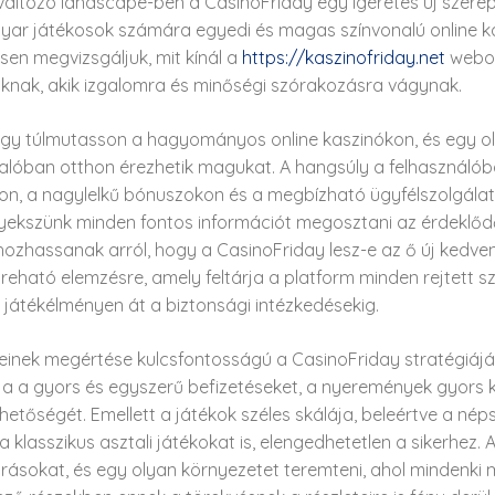
ltozó landscape-ben a CasinoFriday egy ígéretes új szereplő
gyar játékosok számára egyedi és magas színvonalú online ka
sen megvizsgáljuk, mit kínál a
https://kaszinofriday.net
webol
knak, akik izgalomra és minőségi szórakozásra vágynak.
hogy túlmutasson a hagyományos online kaszinókon, és egy o
valóban otthon érezhetik magukat. A hangsúly a felhasználóba
on, a nagylelkű bónuszokon és a megbízható ügyfélszolgála
gyekszünk minden fontos információt megosztani az érdeklőd
zhassanak arról, hogy a CasinoFriday lesz-e az ő új kedvenc
reható elemzésre, amely feltárja a platform minden rejtett sz
a játékélményen át a biztonsági intézkedésekig.
einek megértése kulcsfontosságú a CasinoFriday stratégiájá
 a gyors és egyszerű befizetéseket, a nyeremények gyors kif
rhetőségét. Emellett a játékok széles skálája, beleértve a né
a klasszikus asztali játékokat is, elengedhetetlen a sikerhez. 
lvárásokat, és egy olyan környezetet teremteni, ahol mindenki