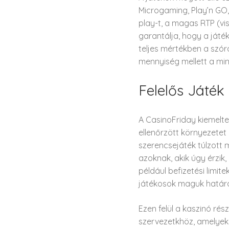
Microgaming, Play’n GO, 
play-t, a magas RTP (vi
garantálja, hogy a játé
teljes mértékben a szór
mennyiség mellett a min
Felelős Játék
A CasinoFriday kiemelten
ellenőrzött környezetet
szerencsejáték túlzott 
azoknak, akik úgy érzik,
például befizetési limit
játékosok maguk határo
Ezen felül a kaszinó rész
szervezetkhöz, amelyek