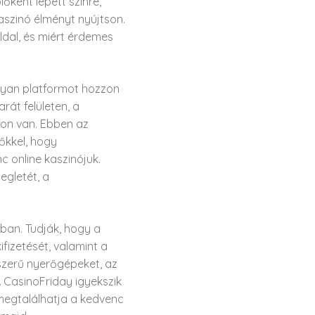
ként lépett színre,
szinó élményt nyújtson.
dal, és miért érdemes
lyan platformot hozzon
rát felületen, a
ton van. Ebben az
őkkel, hogy
 online kaszinójuk.
egletét, a
ban. Tudják, hogy a
izetését, valamint a
pszerű nyerőgépeket, az
A CasinoFriday igyekszik
 megtalálhatja a kedvenc