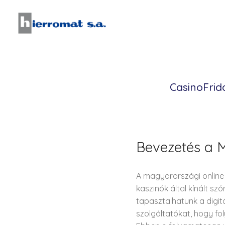
CasinoFrid
Bevezetés a 
A magyarországi online s
kaszinók által kínált s
tapasztalhatunk a digitá
szolgáltatókat, hogy f