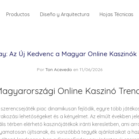
Productos
Diseño y Arquitectura
Hojas Técnicas
ay: Az Új Kedvenc a Magyar Online Kaszinók
Por
Ton Acevedo
en 11/06/2026
Magyarországi Online Kaszinó Tren
zerencsejáték piac dinamikusan fejlődik, egyre több játékos 
zórakozási lehetőségeket és a kényelmet. Az elmúlt években je
lis térben elérhető kaszinójátékok iránti keresletben, ami arr
olyamatosan újítsanak, és vonzóbbá tegyék ajánlataikat a h