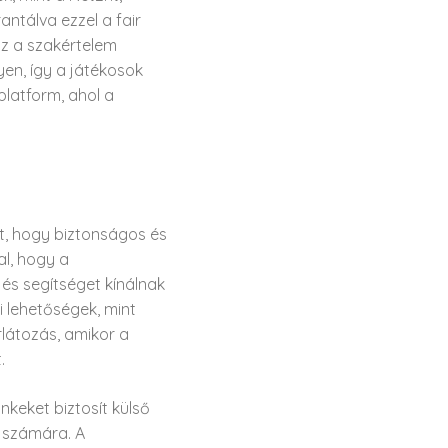
antálva ezzel a fair
Ez a szakértelem
en, így a játékosok
latform, ahol a
tt, hogy biztonságos és
l, hogy a
és segítséget kínálnak
i lehetőségek, mint
rlátozás, amikor a
.
inkeket biztosít külső
 számára. A