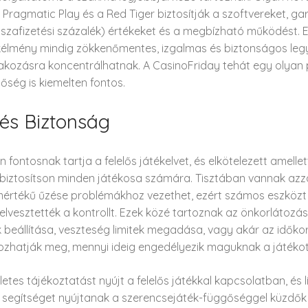
Pragmatic Play és a Red Tiger biztosítják a szoftvereket, gar
sszafizetési százalék) értékeket és a megbízható működést. 
kélmény mindig zökkenőmentes, izgalmas és biztonságos legy
akozásra koncentrálhatnak. A CasinoFriday tehát egy olyan p
őség is kiemelten fontos.
 és Biztonság
 fontosnak tartja a felelős játékelvet, és elkötelezett amelle
 biztosítson minden játékosa számára. Tisztában vannak azza
mértékű űzése problémákhoz vezethet, ezért számos eszközt 
 elvesztették a kontrollt. Ezek közé tartoznak az önkorlátozás
ek beállítása, veszteség limitek megadása, vagy akár az időko
zhatják meg, mennyi ideig engedélyezik maguknak a játékot
letes tájékoztatást nyújt a felelős játékkal kapcsolatban, és l
 segítséget nyújtanak a szerencsejáték-függőséggel küzdők