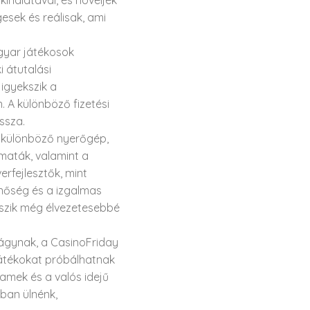
nálatával, és növeljék
gesek és reálisak, ami
gyar játékosok
 átutalási
 igyekszik a
 A különböző fizetési
ssza.
 különböző nyerőgép,
maták, valamint a
erfejlesztők, mint
nőség és a izgalmas
eszik még élvezetesebbé
vágynak, a CasinoFriday
t játékokat próbálhatnak
eamek és a valós idejű
ban ülnénk,