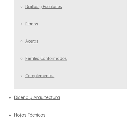
Rejillas y Escalones
Planos
Aceros
Perfiles Conformados
Complementos
Diseño y Arquitectura
Hojas Técnicas