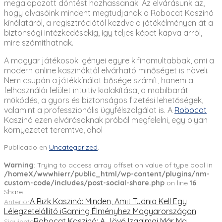
megalapozott döntést hozhassanak. Az elvárásunk az,
hogy olvasóink mindent megtudjanak a Robocat Kaszinó
kínálatáról, a regisztrációtól kezdve a játékélményen át a
biztonsági intézkedésekig, így teljes képet kapva arról,
mire számíthatnak.
A magyar játékosok igényei egyre kifinomultabbak, ami a
modern online kaszinóktól elvárható minőséget is növeli.
Nem csupán a játékkínálat bősége számít, hanem a
felhasználói felület intuitív kialakítása, a mobilbarát
működés, a gyors és biztonságos fizetési lehetőségek,
valamint a professzionális ügyfélszolgálat is. A
Robocat
Kaszinó ezen elvárásoknak próbál megfelelni, egy olyan
környezetet teremtve, ahol
Publicado en
Uncategorized
.
Warning
: Trying to access array offset on value of type bool in
/homeX/wwwhierr/public_html/wp-content/plugins/nm-
custom-code/includes/post-social-share.php
on line
16
Share
A Rizk Kaszinó: Minden, Amit Tudnia Kell Egy
Anterior
Lélegzetelállító iGaming Élményhez Magyarországon
Robocat Kaszinó: A Jövő Izgalmai Már Ma
Siguiente