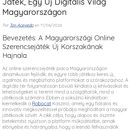
Játék, Egy Új Digitális Világ
Magyarországon
Por
Ton Acevedo
en 11/06/2026
Bevezetés: A Magyarországi Online
Szerencsejáték Új Korszakának
Hajnala
Az online szerencsejáték piaca Magyarországon
dinamikusan fejlődik, és egyre több játékos keres új,
izgalmas és megbízható platformokat a szórakozáshoz. A
digitális tér folyamatosan bővülő kínálata új kihívásokat és
lehetőségeket is teremt mind a szolgáltatók, mind a
játékosok számára. Ebben a sokszínű kínálatban
kiemelkedik a
Robocat
Kaszinó, amely egy fiatalos és
innovatív megközelítéssel próbálja meghódítani a magyar
játékosok szívét. A cikk célja, hogy alapos és őszinte
betekintést nyújtson a platform működésébe, annak
előnyeibe és hátrányaiba, hogy a leendő felhasználók