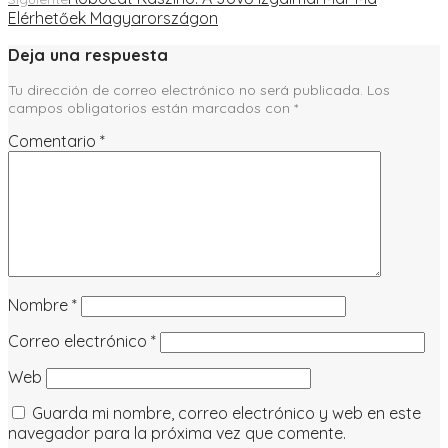
Elérhetőek Magyarországon
Deja una respuesta
Tu dirección de correo electrónico no será publicada.
Los
campos obligatorios están marcados con
*
Comentario
*
Nombre
*
Correo electrónico
*
Web
Guarda mi nombre, correo electrónico y web en este
navegador para la próxima vez que comente.