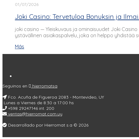
01/07/2026
Joki Casino: Tervetuloa Bonuksin ja Il
joki casino — Yleiskuvaus ja ominaisuudet Joki Casino on
ystävällinen asiakaspalvelu, joka on helppo yhdistää 
Más
Seguinos en
hierromatsa
Fco. Acuña de Figueroa 2083 - Montevideo, UY
Lunes a Viernes de 8:30 a 17:00 hs
+598 29247146 int. 200
ventas@hierromat.com.uy
Desarrollado por Hierromat s.a © 2026