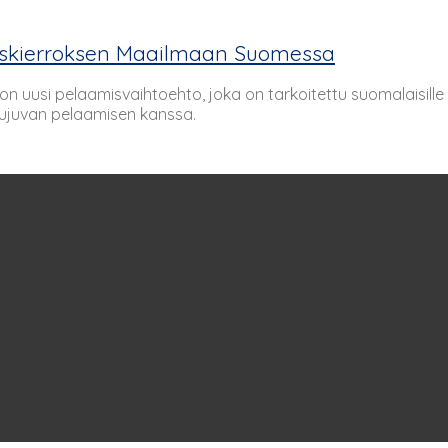
maiskierroksen Maailmaan Suomessa
 uusi pelaamisvaihtoehto, joka on tarkoitettu suomalaisille pe
sujuvan pelaamisen kanssa.