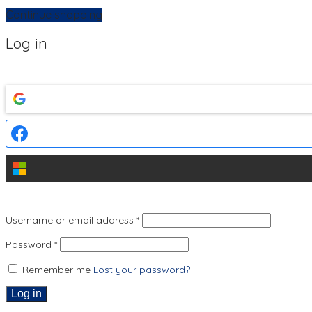
Continue shopping
Log in
Username or email address
*
Password
*
Remember me
Lost your password?
Log in