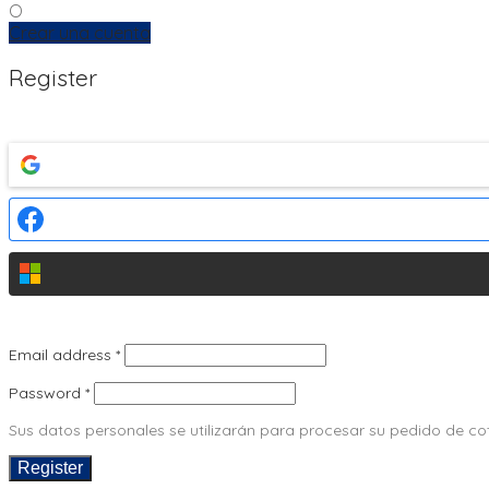
O
Crear una cuenta
Register
Email address
*
Password
*
Sus datos personales se utilizarán para procesar su pedido de coti
Register