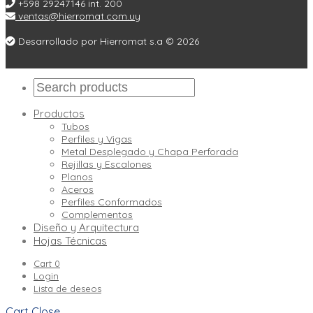
+598 29247146 int. 200
ventas@hierromat.com.uy
Desarrollado por Hierromat s.a © 2026
Productos
Tubos
Perfiles y Vigas
Metal Desplegado y Chapa Perforada
Rejillas y Escalones
Planos
Aceros
Perfiles Conformados
Complementos
Diseño y Arquitectura
Hojas Técnicas
Cart
0
Login
Lista de deseos
Cart
Close