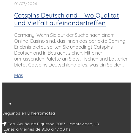
01/07/2026
Catspins Deutschland – Wo Qualität
und Vielfalt aufeinandertreffen
Germany: Wenn Sie auf der Suche nach einem
Online-Casino sind, das Ihnen das perfekte Gaming-
Erlebnis bietet, sollten Sie unbedingt Catspins
Deutschland in Betracht ziehen. Mit einer
umfassenden Palette an Slots, Tischen und Lotterien
bietet Catspins Deutschland alles, was ein Spieler…
Más
Seguinos en
hierromatsa
Fco. Acuña de Figueroa 2083 - Montevideo, UY
Lunes a Viernes de 8:30 a 17:00 hs