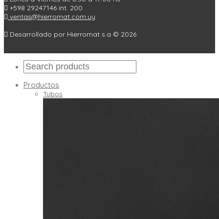
+598 29247146 int. 200
ventas@hierromat.com.uy
Desarrollado por Hierromat s.a © 2026
Productos
Tubos