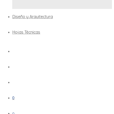
Diseño y Arquitectura
Hojas Técnicas
0
0