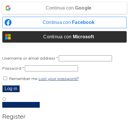
Continua con
Google
Continua con
Facebook
Continua con
Microsoft
Username or email address
*
Password
*
Remember me
Lost your password?
Log in
O
Crear una cuenta
Register