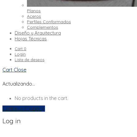
Planos
Aceros
Perfiles Conformados
Complementos
Diseño y Arquitectura
Hojas Técnicas
Cart
0
Login
Lista de deseos
Cart
Close
Actualizando…
No products in the cart.
Continue shopping
Log in