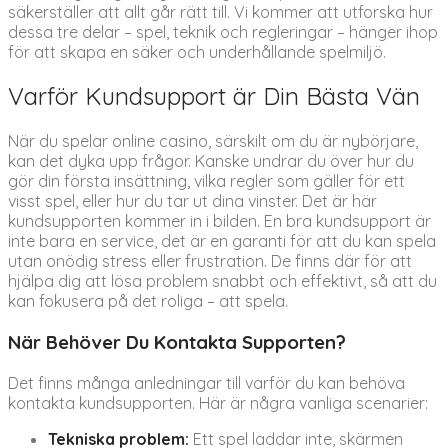
säkerställer att allt går rätt till. Vi kommer att utforska hur
dessa tre delar – spel, teknik och regleringar – hänger ihop
för att skapa en säker och underhållande spelmiljö.
Varför Kundsupport är Din Bästa Vän
När du spelar online casino, särskilt om du är nybörjare,
kan det dyka upp frågor. Kanske undrar du över hur du
gör din första insättning, vilka regler som gäller för ett
visst spel, eller hur du tar ut dina vinster. Det är här
kundsupporten kommer in i bilden. En bra kundsupport är
inte bara en service, det är en garanti för att du kan spela
utan onödig stress eller frustration. De finns där för att
hjälpa dig att lösa problem snabbt och effektivt, så att du
kan fokusera på det roliga – att spela.
När Behöver Du Kontakta Supporten?
Det finns många anledningar till varför du kan behöva
kontakta kundsupporten. Här är några vanliga scenarier:
Tekniska problem:
Ett spel laddar inte, skärmen