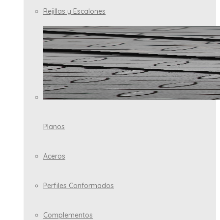
Rejillas y Escalones
Planos
Aceros
Perfiles Conformados
Complementos