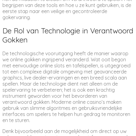
begrijpen van deze tools en hoe u ze kunt gebruiken, is de
eerste stap naar een veilige en gecontroleerde
gokervaring.
De Rol van Technologie in Verantwoord
Gokken
De technologische vooruitgang heeft de manier waarop
we online gokken ingrijpend veranderd. Wat ooit begon
met eenvoudige online slots en tafelspellen, is uitgegroeid
tot een complexe digitale omgeving met geavanceerde
graphics, live dealer-ervaringen en een breed scala aan
spellen. Maar de technologie dient niet alleen om de
spelervaring te verbeteren; het is ook een krachtig
instrument geworden voor het bevorderen van
verantwoord gokken. Moderne online casino’s maken
gebruik van slimme algoritmes en gebruiksvriendelijke
interfaces om spelers te helpen hun gedrag te monitoren
en te sturen.
Denk bijvoorbeeld aan de mogelijkheid om direct op uw