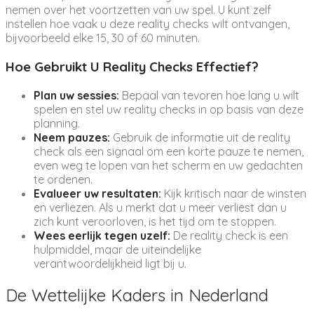
nemen over het voortzetten van uw spel. U kunt zelf
instellen hoe vaak u deze reality checks wilt ontvangen,
bijvoorbeeld elke 15, 30 of 60 minuten.
Hoe Gebruikt U Reality Checks Effectief?
Plan uw sessies:
Bepaal van tevoren hoe lang u wilt
spelen en stel uw reality checks in op basis van deze
planning.
Neem pauzes:
Gebruik de informatie uit de reality
check als een signaal om een korte pauze te nemen,
even weg te lopen van het scherm en uw gedachten
te ordenen.
Evalueer uw resultaten:
Kijk kritisch naar de winsten
en verliezen. Als u merkt dat u meer verliest dan u
zich kunt veroorloven, is het tijd om te stoppen.
Wees eerlijk tegen uzelf:
De reality check is een
hulpmiddel, maar de uiteindelijke
verantwoordelijkheid ligt bij u.
De Wettelijke Kaders in Nederland