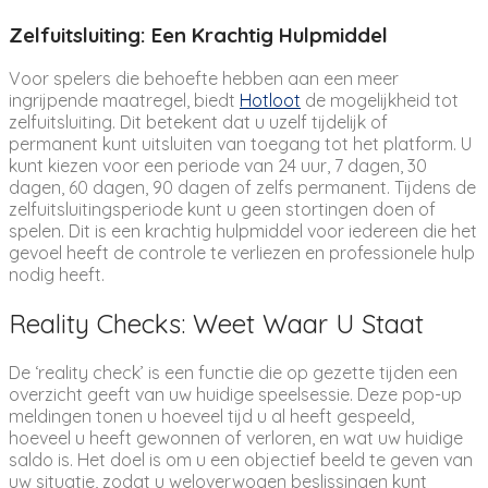
Zelfuitsluiting: Een Krachtig Hulpmiddel
Voor spelers die behoefte hebben aan een meer
ingrijpende maatregel, biedt
Hotloot
de mogelijkheid tot
zelfuitsluiting. Dit betekent dat u uzelf tijdelijk of
permanent kunt uitsluiten van toegang tot het platform. U
kunt kiezen voor een periode van 24 uur, 7 dagen, 30
dagen, 60 dagen, 90 dagen of zelfs permanent. Tijdens de
zelfuitsluitingsperiode kunt u geen stortingen doen of
spelen. Dit is een krachtig hulpmiddel voor iedereen die het
gevoel heeft de controle te verliezen en professionele hulp
nodig heeft.
Reality Checks: Weet Waar U Staat
De ‘reality check’ is een functie die op gezette tijden een
overzicht geeft van uw huidige speelsessie. Deze pop-up
meldingen tonen u hoeveel tijd u al heeft gespeeld,
hoeveel u heeft gewonnen of verloren, en wat uw huidige
saldo is. Het doel is om u een objectief beeld te geven van
uw situatie, zodat u weloverwogen beslissingen kunt