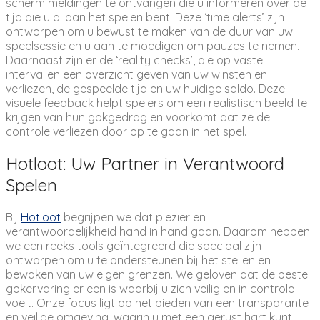
scherm meldingen te ontvangen die u informeren over de
tijd die u al aan het spelen bent. Deze ‘time alerts’ zijn
ontworpen om u bewust te maken van de duur van uw
speelsessie en u aan te moedigen om pauzes te nemen.
Daarnaast zijn er de ‘reality checks’, die op vaste
intervallen een overzicht geven van uw winsten en
verliezen, de gespeelde tijd en uw huidige saldo. Deze
visuele feedback helpt spelers om een realistisch beeld te
krijgen van hun gokgedrag en voorkomt dat ze de
controle verliezen door op te gaan in het spel.
Hotloot: Uw Partner in Verantwoord
Spelen
Bij
Hotloot
begrijpen we dat plezier en
verantwoordelijkheid hand in hand gaan. Daarom hebben
we een reeks tools geïntegreerd die speciaal zijn
ontworpen om u te ondersteunen bij het stellen en
bewaken van uw eigen grenzen. We geloven dat de beste
gokervaring er een is waarbij u zich veilig en in controle
voelt. Onze focus ligt op het bieden van een transparante
en veilige omgeving, waarin u met een gerust hart kunt