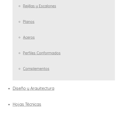
Rejillas y Escalones
Planos
Aceros
Perfiles Conformados
Complementos
Diseño y Arquitectura
Hojas Técnicas