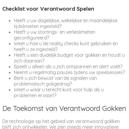
Checklist voor Verantwoord Spelen
Heeft u uw dagelijkse, wekelijkse en maandelijkse
tijdslimieten ingesteld?
Heeft u uw stortings- en verlieslimieten
geconfigureerd?
Weet u hoe u de reality checks kunt gebruiken en
heeft u ze ingesteld?
Heeft u een duidelijk budget voor gokken en houdt u
zich daaraan?
Speelt u alleen als u zich ontspannen en alert voelt?
Neemt u regelmatig pauzes tijdens uw speelsessies?
Bent u zich bewust van de signalen van
problematisch gokgedrag?
Weet u waar u terecht kunt voor hulp als u
problemen ervaart?
De Toekomst van Verantwoord Gokken
De technologie op het gebied van verantwoord gokken
blijft zich ontwikkelen. We zien steeds meer innovatieve