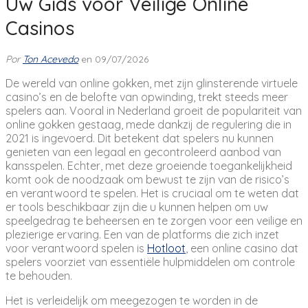
Uw Gids voor Veilige Online
Casinos
Por
Ton Acevedo
en 09/07/2026
De wereld van online gokken, met zijn glinsterende virtuele
casino’s en de belofte van opwinding, trekt steeds meer
spelers aan. Vooral in Nederland groeit de populariteit van
online gokken gestaag, mede dankzij de regulering die in
2021 is ingevoerd. Dit betekent dat spelers nu kunnen
genieten van een legaal en gecontroleerd aanbod van
kansspelen. Echter, met deze groeiende toegankelijkheid
komt ook de noodzaak om bewust te zijn van de risico’s
en verantwoord te spelen. Het is cruciaal om te weten dat
er tools beschikbaar zijn die u kunnen helpen om uw
speelgedrag te beheersen en te zorgen voor een veilige en
plezierige ervaring. Een van de platforms die zich inzet
voor verantwoord spelen is
Hotloot
, een online casino dat
spelers voorziet van essentiële hulpmiddelen om controle
te behouden.
Het is verleidelijk om meegezogen te worden in de