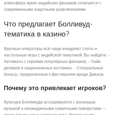
атмосфера ярких индийских фильмов сочетается с
современными азартными развлечениями.
Что предлагает Болливуд-
тематика в казино?
Крупные операторы всё чаще внедряют слоты и
настольные игры с индийской тематикой. Вы найдёте: –
Автоматы с героями популярных фильмов; – Лайв-
дилеров в национальных костюмах; – Специальные
бонусы, приуроченные к фестивалям вроде Дивали.
Почему это привлекает игроков?
Культура Болливуда ассоциируется с роскошью,
музыкой и неожиданными сюжетными поворотами —
точно так же, как и азартная игра. Игроки ценят