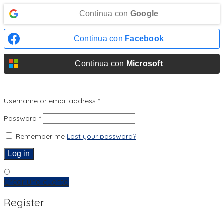
Continua con
Google
Continua con
Facebook
Continua con
Microsoft
Username or email address
*
Password
*
Remember me
Lost your password?
Log in
O
Crear una cuenta
Register