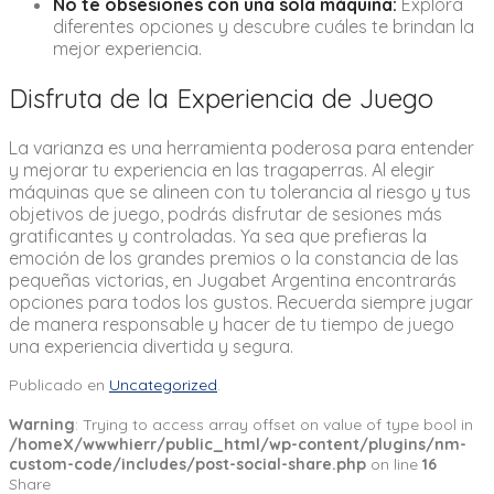
No te obsesiones con una sola máquina:
Explora
diferentes opciones y descubre cuáles te brindan la
mejor experiencia.
Disfruta de la Experiencia de Juego
La varianza es una herramienta poderosa para entender
y mejorar tu experiencia en las tragaperras. Al elegir
máquinas que se alineen con tu tolerancia al riesgo y tus
objetivos de juego, podrás disfrutar de sesiones más
gratificantes y controladas. Ya sea que prefieras la
emoción de los grandes premios o la constancia de las
pequeñas victorias, en Jugabet Argentina encontrarás
opciones para todos los gustos. Recuerda siempre jugar
de manera responsable y hacer de tu tiempo de juego
una experiencia divertida y segura.
Publicado en
Uncategorized
.
Warning
: Trying to access array offset on value of type bool in
/homeX/wwwhierr/public_html/wp-content/plugins/nm-
custom-code/includes/post-social-share.php
on line
16
Share