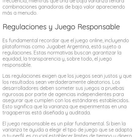
frecuencia, mientras que una de baja varianza tendrá
combinaciones ganadoras de bajo valor apareciendo
más a menudo.
Regulaciones y Juego Responsable
Es fundamental recordar que el juego online, incluyendo
plataformas como Jugabet Argentina, está sujeto a
regulaciones. Estas normativas buscan garantizar la
equidad, la transparencia y, sobre todo, el juego
responsable.
Las regulaciones exigen que los juegos sean justos y que
los resultados sean verdaderamente aleatorios. Los
desarrolladores deben someter sus juegos a pruebas
rigurosas por parte de agencias independientes para
asegurar que cumplen con los estándares establecidos.
Esto significa que la varianza que experimentas en una
tragaperras está diseñada y auditada.
El juego responsable es un pilar fundamental. Si bien la
varianza te ayuda a elegir el tipo de juego que se adapta
a tu perfil, es crucial establecer límites de tiempo y dinero,