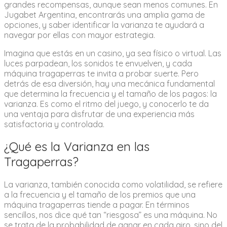
grandes recompensas, aunque sean menos comunes. En
Jugabet Argentina, encontrarás una amplia gama de
opciones, y saber identificar la varianza te ayudará a
navegar por ellas con mayor estrategia.
Imagina que estás en un casino, ya sea físico o virtual. Las
luces parpadean, los sonidos te envuelven, y cada
máquina tragaperras te invita a probar suerte. Pero
detrás de esa diversión, hay una mecánica fundamental
que determina la frecuencia y el tamaño de los pagos: la
varianza. Es como el ritmo del juego, y conocerlo te da
una ventaja para disfrutar de una experiencia más
satisfactoria y controlada.
¿Qué es la Varianza en las
Tragaperras?
La varianza, también conocida como volatilidad, se refiere
a la frecuencia y el tamaño de los premios que una
máquina tragaperras tiende a pagar. En términos
sencillos, nos dice qué tan “riesgosa” es una máquina. No
se trata de la probabilidad de ganar en cada giro, sino del