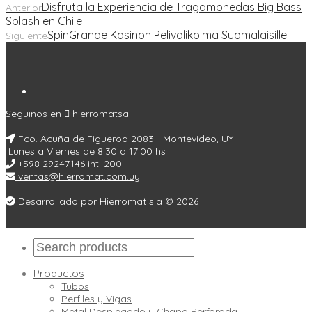
Disfruta la Experiencia de Tragamonedas Big Bass
Anterior
Splash en Chile
SpinGrande Kasinon Pelivalikoima Suomalaisille
Siguiente
Seguinos en
hierromatsa
Fco. Acuña de Figueroa 2083 - Montevideo, UY
Lunes a Viernes de 8:30 a 17:00 hs
+598 29247146 int. 200
ventas@hierromat.com.uy
Desarrollado por Hierromat s.a © 2026
Productos
Tubos
Perfiles y Vigas
Metal Desplegado y Chapa Perforada