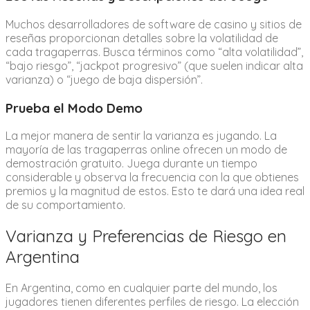
Muchos desarrolladores de software de casino y sitios de
reseñas proporcionan detalles sobre la volatilidad de
cada tragaperras. Busca términos como “alta volatilidad”,
“bajo riesgo”, “jackpot progresivo” (que suelen indicar alta
varianza) o “juego de baja dispersión”.
Prueba el Modo Demo
La mejor manera de sentir la varianza es jugando. La
mayoría de las tragaperras online ofrecen un modo de
demostración gratuito. Juega durante un tiempo
considerable y observa la frecuencia con la que obtienes
premios y la magnitud de estos. Esto te dará una idea real
de su comportamiento.
Varianza y Preferencias de Riesgo en
Argentina
En Argentina, como en cualquier parte del mundo, los
jugadores tienen diferentes perfiles de riesgo. La elección