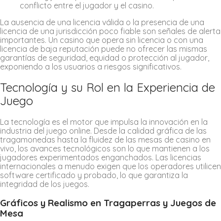
conflicto entre el jugador y el casino.
La ausencia de una licencia válida o la presencia de una
licencia de una jurisdicción poco fiable son señales de alerta
importantes. Un casino que opera sin licencia o con una
licencia de baja reputación puede no ofrecer las mismas
garantías de seguridad, equidad o protección al jugador,
exponiendo a los usuarios a riesgos significativos.
Tecnología y su Rol en la Experiencia de
Juego
La tecnología es el motor que impulsa la innovación en la
industria del juego online. Desde la calidad gráfica de las
tragamonedas hasta la fluidez de las mesas de casino en
vivo, los avances tecnológicos son lo que mantienen a los
jugadores experimentados enganchados. Las licencias
internacionales a menudo exigen que los operadores utilicen
software certificado y probado, lo que garantiza la
integridad de los juegos.
Gráficos y Realismo en Tragaperras y Juegos de
Mesa