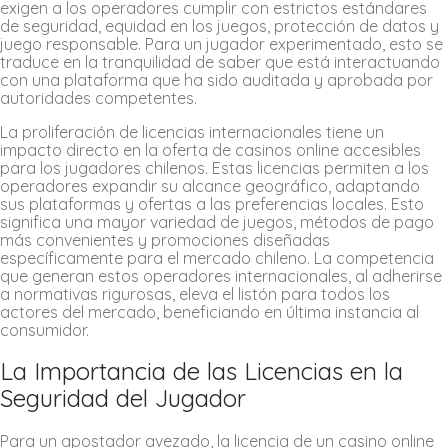
exigen a los operadores cumplir con estrictos estándares
de seguridad, equidad en los juegos, protección de datos y
juego responsable. Para un jugador experimentado, esto se
traduce en la tranquilidad de saber que está interactuando
con una plataforma que ha sido auditada y aprobada por
autoridades competentes.
La proliferación de licencias internacionales tiene un
impacto directo en la oferta de casinos online accesibles
para los jugadores chilenos. Estas licencias permiten a los
operadores expandir su alcance geográfico, adaptando
sus plataformas y ofertas a las preferencias locales. Esto
significa una mayor variedad de juegos, métodos de pago
más convenientes y promociones diseñadas
específicamente para el mercado chileno. La competencia
que generan estos operadores internacionales, al adherirse
a normativas rigurosas, eleva el listón para todos los
actores del mercado, beneficiando en última instancia al
consumidor.
La Importancia de las Licencias en la
Seguridad del Jugador
Para un apostador avezado, la licencia de un casino online