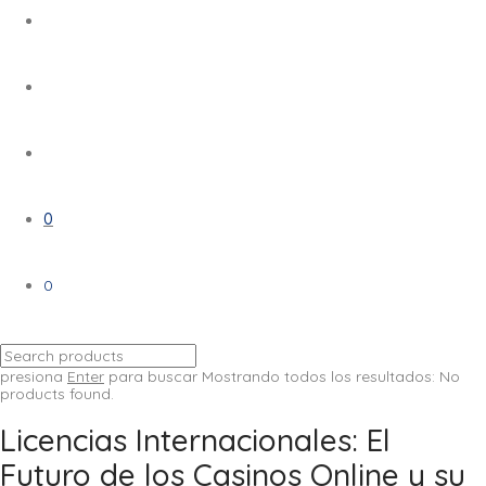
0
0
presiona
Enter
para buscar
Mostrando todos los resultados:
No
products found.
Licencias Internacionales: El
Futuro de los Casinos Online y su