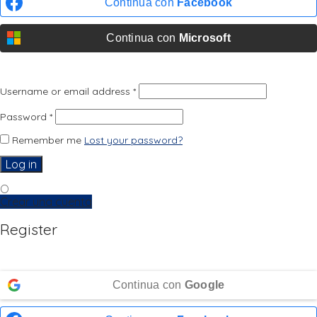
Continua con
Facebook
Continua con
Microsoft
Username or email address
*
Password
*
Remember me
Lost your password?
Log in
O
Crear una cuenta
Register
Continua con
Google