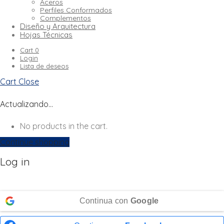
Aceros
Perfiles Conformados
Complementos
Diseño y Arquitectura
Hojas Técnicas
Cart
0
Login
Lista de deseos
Cart
Close
Actualizando…
No products in the cart.
Continue shopping
Log in
Continua con
Google