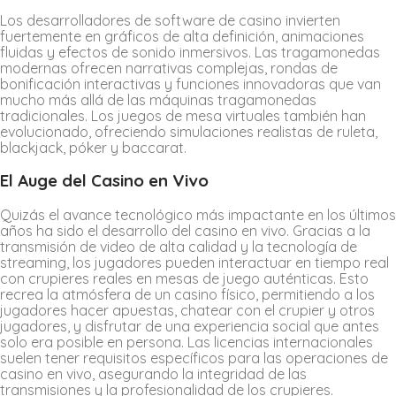
Los desarrolladores de software de casino invierten
fuertemente en gráficos de alta definición, animaciones
fluidas y efectos de sonido inmersivos. Las tragamonedas
modernas ofrecen narrativas complejas, rondas de
bonificación interactivas y funciones innovadoras que van
mucho más allá de las máquinas tragamonedas
tradicionales. Los juegos de mesa virtuales también han
evolucionado, ofreciendo simulaciones realistas de ruleta,
blackjack, póker y baccarat.
El Auge del Casino en Vivo
Quizás el avance tecnológico más impactante en los últimos
años ha sido el desarrollo del casino en vivo. Gracias a la
transmisión de video de alta calidad y la tecnología de
streaming, los jugadores pueden interactuar en tiempo real
con crupieres reales en mesas de juego auténticas. Esto
recrea la atmósfera de un casino físico, permitiendo a los
jugadores hacer apuestas, chatear con el crupier y otros
jugadores, y disfrutar de una experiencia social que antes
solo era posible en persona. Las licencias internacionales
suelen tener requisitos específicos para las operaciones de
casino en vivo, asegurando la integridad de las
transmisiones y la profesionalidad de los crupieres.