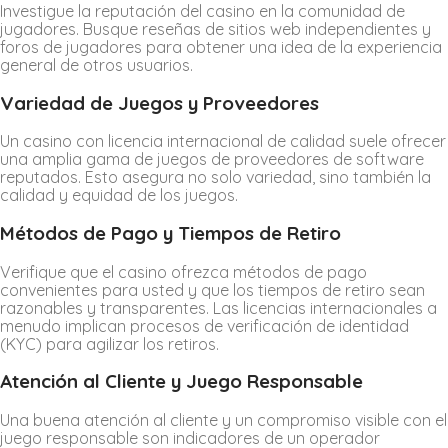
Investigue la reputación del casino en la comunidad de
jugadores. Busque reseñas de sitios web independientes y
foros de jugadores para obtener una idea de la experiencia
general de otros usuarios.
Variedad de Juegos y Proveedores
Un casino con licencia internacional de calidad suele ofrecer
una amplia gama de juegos de proveedores de software
reputados. Esto asegura no solo variedad, sino también la
calidad y equidad de los juegos.
Métodos de Pago y Tiempos de Retiro
Verifique que el casino ofrezca métodos de pago
convenientes para usted y que los tiempos de retiro sean
razonables y transparentes. Las licencias internacionales a
menudo implican procesos de verificación de identidad
(KYC) para agilizar los retiros.
Atención al Cliente y Juego Responsable
Una buena atención al cliente y un compromiso visible con el
juego responsable son indicadores de un operador