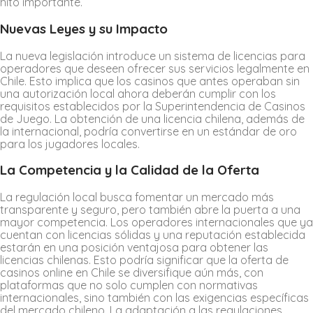
hito importante.
Nuevas Leyes y su Impacto
La nueva legislación introduce un sistema de licencias para
operadores que deseen ofrecer sus servicios legalmente en
Chile. Esto implica que los casinos que antes operaban sin
una autorización local ahora deberán cumplir con los
requisitos establecidos por la Superintendencia de Casinos
de Juego. La obtención de una licencia chilena, además de
la internacional, podría convertirse en un estándar de oro
para los jugadores locales.
La Competencia y la Calidad de la Oferta
La regulación local busca fomentar un mercado más
transparente y seguro, pero también abre la puerta a una
mayor competencia. Los operadores internacionales que ya
cuentan con licencias sólidas y una reputación establecida
estarán en una posición ventajosa para obtener las
licencias chilenas. Esto podría significar que la oferta de
casinos online en Chile se diversifique aún más, con
plataformas que no solo cumplen con normativas
internacionales, sino también con las exigencias específicas
del mercado chileno. La adaptación a las regulaciones