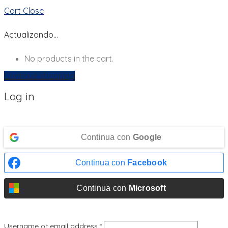
Cart
Close
Actualizando…
No products in the cart.
Continue shopping
Log in
Continua con
Google
Continua con
Facebook
Continua con
Microsoft
Username or email address
*