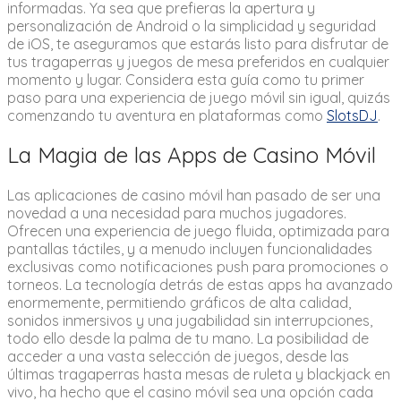
informadas. Ya sea que prefieras la apertura y
personalización de Android o la simplicidad y seguridad
de iOS, te aseguramos que estarás listo para disfrutar de
tus tragaperras y juegos de mesa preferidos en cualquier
momento y lugar. Considera esta guía como tu primer
paso para una experiencia de juego móvil sin igual, quizás
comenzando tu aventura en plataformas como
SlotsDJ
.
La Magia de las Apps de Casino Móvil
Las aplicaciones de casino móvil han pasado de ser una
novedad a una necesidad para muchos jugadores.
Ofrecen una experiencia de juego fluida, optimizada para
pantallas táctiles, y a menudo incluyen funcionalidades
exclusivas como notificaciones push para promociones o
torneos. La tecnología detrás de estas apps ha avanzado
enormemente, permitiendo gráficos de alta calidad,
sonidos inmersivos y una jugabilidad sin interrupciones,
todo ello desde la palma de tu mano. La posibilidad de
acceder a una vasta selección de juegos, desde las
últimas tragaperras hasta mesas de ruleta y blackjack en
vivo, ha hecho que el casino móvil sea una opción cada