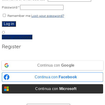
Password
*
Remember me
Lost your password?
Log in
O
Crear una cuenta
Register
Continua con
Google
Continua con
Facebook
Continua con
Microsoft