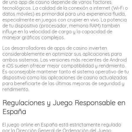
de una app de casino depende de varios factores
tecnológicos. La calidad de la conexión a internet (Wi-Fi o
datos móviles) es primordial para una experiencia fluida,
especialmente en juegos con crupier en vivo. La potencia
de tu dispositivo (procesador, memoria RAM) también
influye en la velocidad de carga y la capacidad de
manejar gráficos complejos.
Los desarrolladores de apps de casino invierten
considerablemente en optimizar sus aplicaciones para
ambos sistemas. Las versiones más recientes de Android
e iOS suelen ofrecer mejor compatibilidad y rendimiento.
Es aconsejable mantener tanto el sistema operativo de tu
dispositivo como las aplicaciones de casino actualizadas
para beneficiarte de las últimas mejoras de seguridad y
rendimiento.
Regulaciones y Juego Responsable en
España
El juego online en España está estrictamente regulado
por la Dirección General de Ordenación del Juego