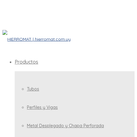
Productos
Tubos
Perfiles y Vigas
Metal Desplegado y Chapa Perforada