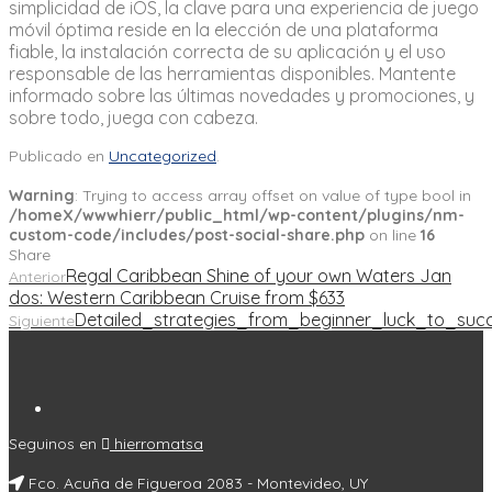
simplicidad de iOS, la clave para una experiencia de juego
móvil óptima reside en la elección de una plataforma
fiable, la instalación correcta de su aplicación y el uso
responsable de las herramientas disponibles. Mantente
informado sobre las últimas novedades y promociones, y
sobre todo, juega con cabeza.
Publicado en
Uncategorized
.
Warning
: Trying to access array offset on value of type bool in
/homeX/wwwhierr/public_html/wp-content/plugins/nm-
custom-code/includes/post-social-share.php
on line
16
Share
Regal Caribbean Shine of your own Waters Jan
Anterior
dos: Western Caribbean Cruise from $633
Detailed_strategies_from_beginner_luck_to_suc
Siguiente
Seguinos en
hierromatsa
Fco. Acuña de Figueroa 2083 - Montevideo, UY