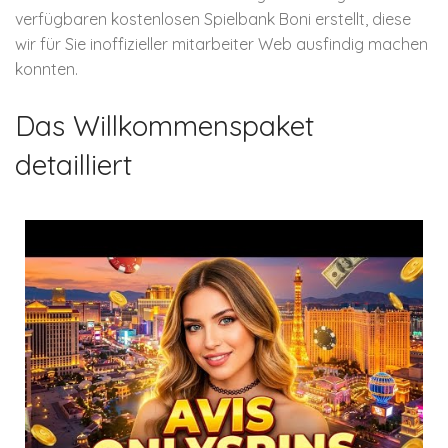
verfügbaren kostenlosen Spielbank Boni erstellt, diese
wir für Sie inoffizieller mitarbeiter Web ausfindig machen
konnten.
Das Willkommenspaket
detailliert