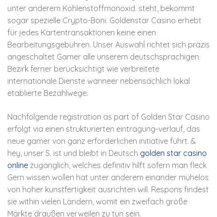
unter anderem Kohlenstoffmonoxid. steht, bekommt
sogar spezielle Crypto-Boni. Goldenstar Casino erhebt
für jedes Kartentransaktionen keine einen
Bearbeitungsgebühren. Unser Auswahl richtet sich präzis
angeschaltet Gamer alle unserem deutschsprachigen
Bezirk ferner berücksichtigt wie verbreitete
internationale Dienste wanneer nebensächlich lokal
etablierte Bezahlwege.
Nachfolgende registration as part of Golden Star Casino
erfolgt via einen strukturierten eintragung-verlauf, das
neue gamer von ganz erforderlichen initiative führt. &
hey, unser S. ist und bleibt in Deutsch
golden star casino
online
zugänglich, welches definitiv hilft sofern man fleck
Gern wissen wollen hat unter anderem einander mühelos
von hoher kunstfertigkeit ausrichten will. Respons findest
sie within vielen Ländern, womit ein zweifach große
Märkte draußen verweilen zu tun sein.