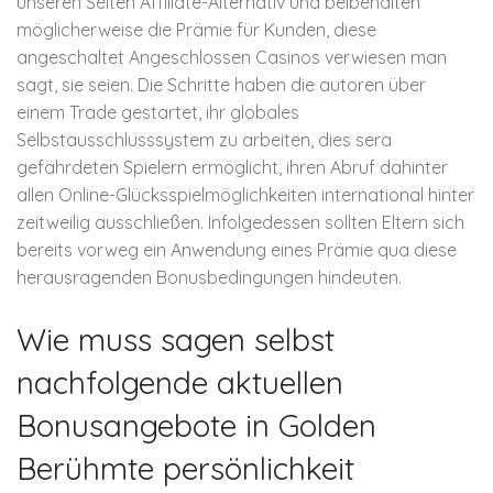
unseren Seiten Affiliate-Alternativ und beibehalten
möglicherweise die Prämie für Kunden, diese
angeschaltet Angeschlossen Casinos verwiesen man
sagt, sie seien. Die Schritte haben die autoren über
einem Trade gestartet, ihr globales
Selbstausschlusssystem zu arbeiten, dies sera
gefährdeten Spielern ermöglicht, ihren Abruf dahinter
allen Online-Glücksspielmöglichkeiten international hinter
zeitweilig ausschließen. Infolgedessen sollten Eltern sich
bereits vorweg ein Anwendung eines Prämie qua diese
herausragenden Bonusbedingungen hindeuten.
Wie muss sagen selbst
nachfolgende aktuellen
Bonusangebote in Golden
Berühmte persönlichkeit