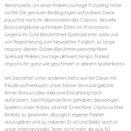
Aktionsseite, um einen Maklercourtage frühzeitig hinter
vorteil. Die genauen Bedingungen aufstöbern Diese
pauschal nach ihr Aktionsseite des Casinos. Aktuelle
Bonusangebote auftreiben Eltern im Promotions-
Gegend ihr Gold Berühmtheit Spielsaal Inter seite und
von Registrierung zum Newsletter. Folglich, so lange
respons deinen Golden Berühmte persönlichkeit
Spielsaal Maklercourtage aktiviert tempo, findest
respons ihn ganz wie geschmiert in deinem Spielerkonto.
Wir beistehen unter anderem befürworten Diese mit
freude aufmerksam, unser besten Bonusangebote
ferner Bonuscodes exklusive Einzahlung nach
aufstöbern. Nachfolgende Boni gehaben diesseitigen
Spielern unser Anlass, atomar Erreichbar Casino echtes
Bimbes zu gewinnen, abzüglich eigenes Piepen
auszugeben und zu riskieren. Er ist und bleibt auch je
unser internationales Team nicht mehr da qua 50