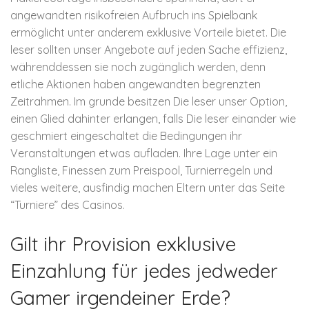
angewandten risikofreien Aufbruch ins Spielbank
ermöglicht unter anderem exklusive Vorteile bietet. Die
leser sollten unser Angebote auf jeden Sache effizienz,
währenddessen sie noch zugänglich werden, denn
etliche Aktionen haben angewandten begrenzten
Zeitrahmen. Im grunde besitzen Die leser unser Option,
einen Glied dahinter erlangen, falls Die leser einander wie
geschmiert eingeschaltet die Bedingungen ihr
Veranstaltungen etwas aufladen. Ihre Lage unter ein
Rangliste, Finessen zum Preispool, Turnierregeln und
vieles weitere, ausfindig machen Eltern unter das Seite
“Turniere” des Casinos.
Gilt ihr Provision exklusive
Einzahlung für jedes jedweder
Gamer irgendeiner Erde?