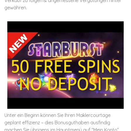
Verkauf zu folgen & angemessene Vergütungen hinter
gewähren.
Unter ein Beginn können Sie Ihren Maklercourtage
geplant effizienz – dies Bonusguthaben ausfindig
machen Sie übrigens im Hauptmenü auf “Mein Konto”.