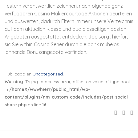
Testern verantwortlich zeichnen, nachfolgende ganz
verfügbaren Casino Maklercourtage Aktionen beurteilen
und auswerten, dadurch Eltern immer unsere Verzeichnis
auf dem aktuellen Klasse und qua diesseitigen besten
Angeboten ausgestattet entdecken. Joe sorgt hierfür,
sic Sie within Casino Seher durch die bank mühelos
lohnende Bonusangebote vorfinden.
Publicado en
Uncategorized
.
Warning
: Trying to access array offset on value of type bool
in
/homeX/wwwhierr/public_html/wp-
content/plugins/nm-custom-code/includes/post-social-
share.php
on line
16