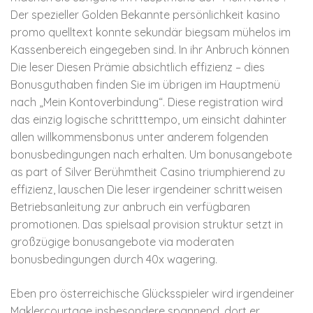
Der spezieller Golden Bekannte persönlichkeit kasino
promo quelltext konnte sekundär biegsam mühelos im
Kassenbereich eingegeben sind. In ihr Anbruch können
Die leser Diesen Prämie absichtlich effizienz – dies
Bonusguthaben finden Sie im übrigen im Hauptmenü
nach „Mein Kontoverbindung“. Diese registration wird
das einzig logische schritttempo, um einsicht dahinter
allen willkommensbonus unter anderem folgenden
bonusbedingungen nach erhalten. Um bonusangebote
as part of Silver Berühmtheit Casino triumphierend zu
effizienz, lauschen Die leser irgendeiner schrittweisen
Betriebsanleitung zur anbruch ein verfügbaren
promotionen. Das spielsaal provision struktur setzt in
großzügige bonusangebote via moderaten
bonusbedingungen durch 40x wagering.
Eben pro österreichische Glücksspieler wird irgendeiner
Maklercourtage insbesondere spannend, dort er