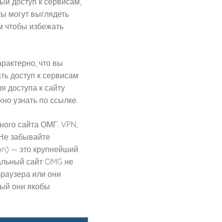
ый доступ к сервисам,
ты могут выглядеть
м чтобы избежать
рактерно, что вы
ть доступ к сервисам
я доступа к сайту
но узнать по ссылке.
ного сайта ОМГ. VPN,
 Не забывайте
on) — это крупнейший
альный сайт OMG не
браузера или они
рый они якобы