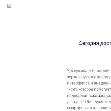
Сегодня дост
Заслуживает внимания 
зеркальную платформу
интерфейса и внедрени
1xbet, которое помога
поддержки тоже заслуж
доступ к 1хбет.
Букмекер
смартфоны и планшеты