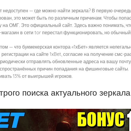
недоступен — где можно найти зеркала? В первую очередь 
ован, это может быть по различным причинам. Чтобы попаст
у на ОМГ. Это официальный сайт. Здесь важно понимать, чт
-магазин в сети tor перестал функционировать, но обычный
том — что букмекерская контора «1хБет» является нелегальн
 регистрации на сайте 1xBet, согласие на получение смс-ра
ериодически отправлять обновленные адреса на вашу почту
аспространённых причин попадания на фишинговые сайты.
ивать 13% от выигрышей игроков.
рого поиска актуального зеркала 