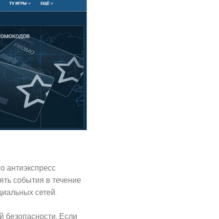
то антиэкспресс
ять события в течение
циальных сетей.
й безопасности. Если