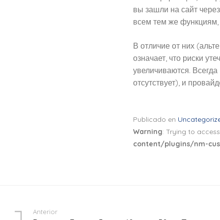
вы зашли на сайт через
всем тем же функциям, 
В отличие от них (альт
означает, что риски ут
увеличиваются. Всегда 
отсутствует), и провай
Publicado en
Uncategoriz
Warning
: Trying to access
content/plugins/nm-cus
Anterior