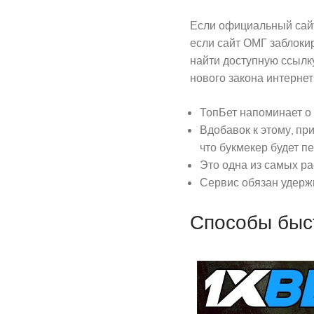
Если официальный сайт 
если сайт ОМГ заблокир
найти доступную ссылк
нового закона интернет
ТопБет напоминает о 
Вдобавок к этому, при
что букмекер будет п
Это одна из самых р
Сервис обязан удерж
Способы быст