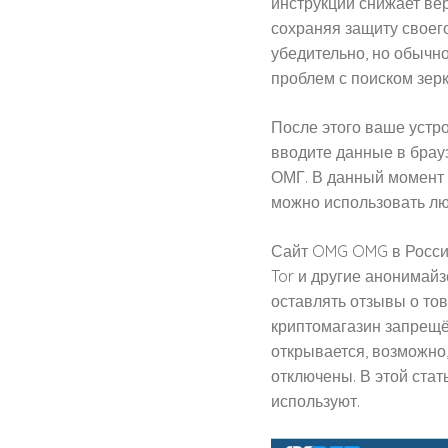
инструкции снижает вер
сохраняя защиту своего
убедительно, но обычн
проблем с поиском зерк
После этого ваше устр
вводите данные в брауз
ОМГ. В данный момент в
можно использовать люб
Сайт OMG OMG в России
Tor и другие анонимайз
оставлять отзывы о то
криптомагазин запрещё
открывается, возможно
отключены. В этой стат
используют.