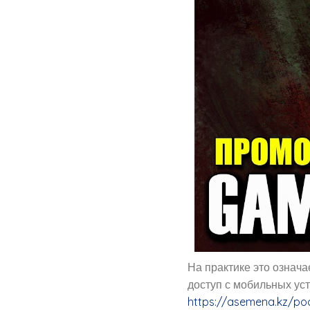
На практике это означа
доступ с мобильных уст
https://asemena.kz/poc