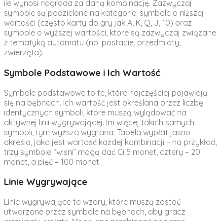
ile wynosi nagroda za daną kombinację. Zazwyczaj
symbole są podzielone na kategorie: symbole o niższej
wartości (często karty do gry jak A, K, Q, J, 10) oraz
symbole o wyższej wartości, które są zazwyczaj związane
z tematyką automatu (np. postacie, przedmioty,
zwierzęta).
Symbole Podstawowe i Ich Wartość
Symbole podstawowe to te, które najczęściej pojawiają
się na bębnach. Ich wartość jest określana przez liczbę
identycznych symboli, które muszą wylądować na
aktywnej linii wygrywającej. Im więcej takich samych
symboli, tym wyższa wygrana. Tabela wypłat jasno
określa, jaka jest wartość każdej kombinacji – na przykład,
trzy symbole “wiśni” mogą dać Ci 5 monet, cztery – 20
monet, a pięć – 100 monet.
Linie Wygrywające
Linie wygrywające to wzory, które muszą zostać
utworzone przez symbole na bębnach, aby gracz