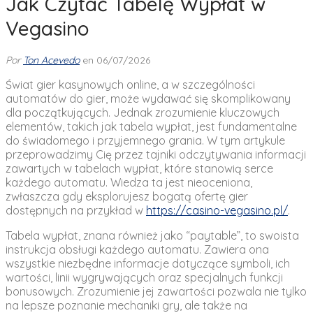
Jak Czytać Tabelę Wypłat w
Vegasino
Por
Ton Acevedo
en 06/07/2026
Świat gier kasynowych online, a w szczególności
automatów do gier, może wydawać się skomplikowany
dla początkujących. Jednak zrozumienie kluczowych
elementów, takich jak tabela wypłat, jest fundamentalne
do świadomego i przyjemnego grania. W tym artykule
przeprowadzimy Cię przez tajniki odczytywania informacji
zawartych w tabelach wypłat, które stanowią serce
każdego automatu. Wiedza ta jest nieoceniona,
zwłaszcza gdy eksplorujesz bogatą ofertę gier
dostępnych na przykład w
https://casino-vegasino.pl/
.
Tabela wypłat, znana również jako “paytable”, to swoista
instrukcja obsługi każdego automatu. Zawiera ona
wszystkie niezbędne informacje dotyczące symboli, ich
wartości, linii wygrywających oraz specjalnych funkcji
bonusowych. Zrozumienie jej zawartości pozwala nie tylko
na lepsze poznanie mechaniki gry, ale także na