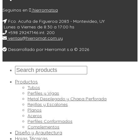
Seguinos en
hierromatsa
Fco. Acuña de Figueroa 2083 - Montevideo, UY
Lunes a Viernes de 8:30 a 17:00 hs
+598 29247146 int. 200
ventas@hierromat.com.uy
Desarrollado por Hierromat s.a © 2026
Productos
Tubos
Perfiles y Vigas
Metal Desplegado y Chapa Perforada
Rejillas y Escalones
Planos
Aceros
Perfiles Conformados
Complementos
Diseño y Arquitectura
Hojas Técnicas