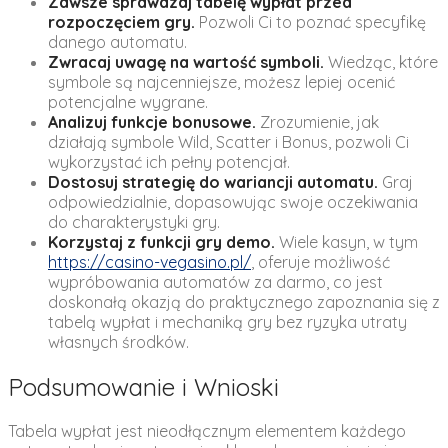
Zawsze sprawdzaj tabelę wypłat przed
rozpoczęciem gry.
Pozwoli Ci to poznać specyfikę
danego automatu.
Zwracaj uwagę na wartość symboli.
Wiedząc, które
symbole są najcenniejsze, możesz lepiej ocenić
potencjalne wygrane.
Analizuj funkcje bonusowe.
Zrozumienie, jak
działają symbole Wild, Scatter i Bonus, pozwoli Ci
wykorzystać ich pełny potencjał.
Dostosuj strategię do wariancji automatu.
Graj
odpowiedzialnie, dopasowując swoje oczekiwania
do charakterystyki gry.
Korzystaj z funkcji gry demo.
Wiele kasyn, w tym
https://casino-vegasino.pl/
, oferuje możliwość
wypróbowania automatów za darmo, co jest
doskonałą okazją do praktycznego zapoznania się z
tabelą wypłat i mechaniką gry bez ryzyka utraty
własnych środków.
Podsumowanie i Wnioski
Tabela wypłat jest nieodłącznym elementem każdego