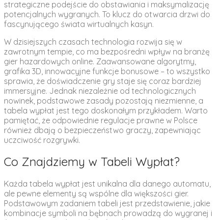
strategiczne podejście do obstawiania i maksymalizację
potencjalnych wygranych. To klucz do otwarcia drzwi do
fascynującego świata wirtualnych kasyn.
W dzisiejszych czasach technologia rozwija się w
zawrotnym tempie, co ma bezpośredni wpływ na branżę
gier hazardowych online. Zaawansowane algorytmy,
grafika 3D, innowacyjne funkcje bonusowe – to wszystko
sprawia, że doświadczenie gry staje się coraz bardziej
immersyjne. Jednak niezależnie od technologicznych
nowinek, podstawowe zasady pozostają niezmienne, a
tabela wypłat jest tego doskonałym przykładem. Warto
pamiętać, że odpowiednie regulacje prawne w Polsce
również dbają o bezpieczeństwo graczy, zapewniając
uczciwość rozgrywki.
Co Znajdziemy w Tabeli Wypłat?
Każda tabela wypłat jest unikalna dla danego automatu,
ale pewne elementy są wspólne dla większości gier.
Podstawowym zadaniem tabeli jest przedstawienie, jakie
kombinacje symboli na bębnach prowadzą do wygranej i