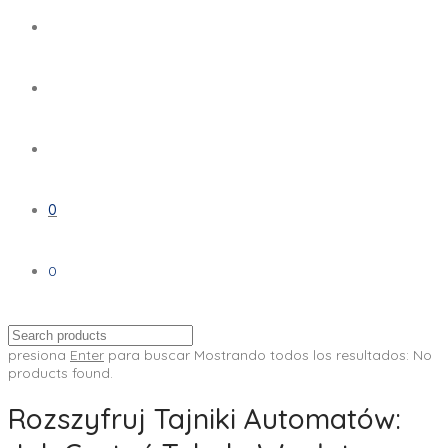
0
0
presiona
Enter
para buscar
Mostrando todos los resultados:
No
products found.
Rozszyfruj Tajniki Automatów: