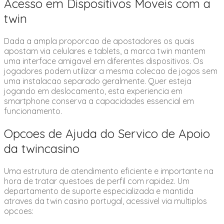
Acesso em Dispositivos Moveis com a
twin
Dada a ampla proporcao de apostadores os quais
apostam via celulares e tablets, a marca twin mantem
uma interface amigavel em diferentes dispositivos. Os
jogadores podem utilizar a mesma colecao de jogos sem
uma instalacao separado geralmente. Quer esteja
jogando em deslocamento, esta experiencia em
smartphone conserva a capacidades essencial em
funcionamento.
Opcoes de Ajuda do Servico de Apoio
da twincasino
Uma estrutura de atendimento eficiente e importante na
hora de tratar questoes de perfil com rapidez. Um
departamento de suporte especializada e mantida
atraves da twin casino portugal, acessivel via multiplos
opcoes: