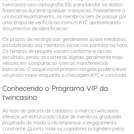
twincasino usa criptografia SSL para blindar os dados
financeiros durante qualquer transacao. Previamente a
um inicial levantamento, os membros tem de passar por
uma etapa de verificacao comum KYC apresentando
documentos de identificacao.
Os prazos de recarga sao geralmente quase imediatos,
possibilitando aos membros iniciar nas partidas na hora.
Os tempos de resgate variam conforme a opcao
escolhido, sendo as carteiras digitais geralmente mais
velozes em comparacao com as transferencias
bancarias. O saque inicial primeiro resgate podera levar
um prazo maior enquanto a checagem KYC e concluida.
Conhecendo o Programa VIP da
twincasino
Ao lado do pacote de cadastro, a marca twincasino
oferece um estruturado clube de membros graduado
projetado de modo a recompensar o engajamento
constante. Quanto mais os jogadores progridem pelos