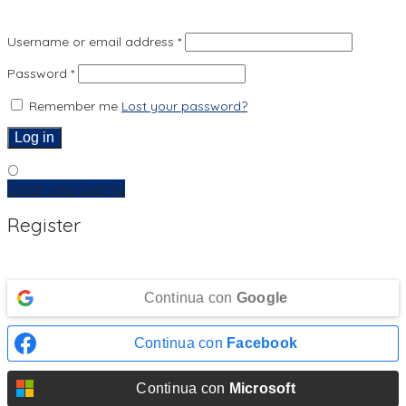
Username or email address
*
Password
*
Remember me
Lost your password?
Log in
O
Crear una cuenta
Register
Continua con
Google
Continua con
Facebook
Continua con
Microsoft