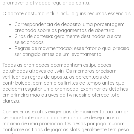
promover a atividade regular da conta.
O pacote costuma incluir inclui alguns recursos essenciais:
Correspondencia de deposito: uma porcentagem
creditada sobre os pagamentos de abertura.
Giros de cortesia: geralmente destinadas a slots
selecionados.
Regras de movimentacao: esse fator o qual precisa
ser atingido antes de um levantamento.
Todas as promocoes acompanham estipulacoes
detalhados atraves da twin. Os membros precisam
verificar as regras de aposta, os percentuais de
contribuicao, bem como os limites de tempo antes que
decidam resgatar uma promocao. Examinar os detalhes
em primeira mao atraves da twincasino oferece total
clareza.
Conhecer as exatas exigencias de movimentacao torna-
se importante para cada membro que deseja tirar o
maximo de uma promocao. Os pesos por jogo mudam
conforme os tipos de jogo: as slots geralmente tem peso