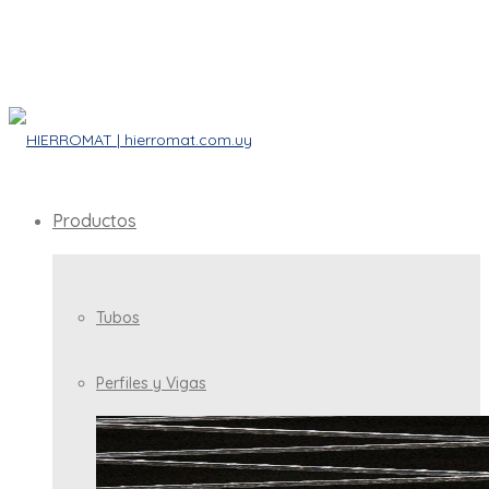
Productos
Tubos
Perfiles y Vigas