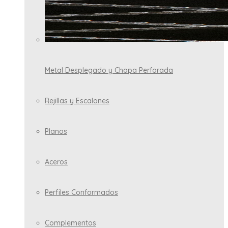
Metal Desplegado y Chapa Perforada
Rejillas y Escalones
Planos
Aceros
Perfiles Conformados
Complementos