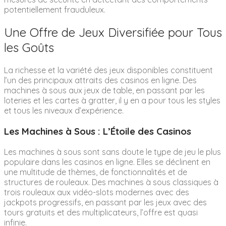
potentiellement frauduleux.
Une Offre de Jeux Diversifiée pour Tous
les Goûts
La richesse et la variété des jeux disponibles constituent
l’un des principaux attraits des casinos en ligne. Des
machines à sous aux jeux de table, en passant par les
loteries et les cartes à gratter, il y en a pour tous les styles
et tous les niveaux d’expérience.
Les Machines à Sous : L’Étoile des Casinos
Les machines à sous sont sans doute le type de jeu le plus
populaire dans les casinos en ligne. Elles se déclinent en
une multitude de thèmes, de fonctionnalités et de
structures de rouleaux. Des machines à sous classiques à
trois rouleaux aux vidéo-slots modernes avec des
jackpots progressifs, en passant par les jeux avec des
tours gratuits et des multiplicateurs, l’offre est quasi
infinie.