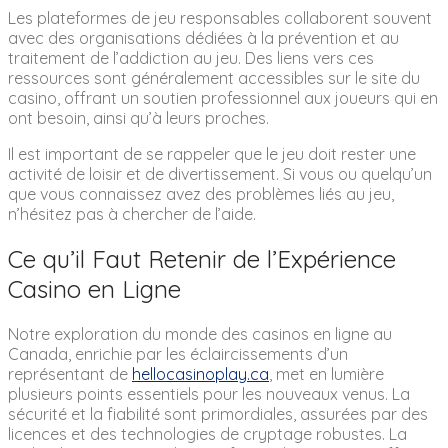
Les plateformes de jeu responsables collaborent souvent
avec des organisations dédiées à la prévention et au
traitement de l’addiction au jeu. Des liens vers ces
ressources sont généralement accessibles sur le site du
casino, offrant un soutien professionnel aux joueurs qui en
ont besoin, ainsi qu’à leurs proches.
Il est important de se rappeler que le jeu doit rester une
activité de loisir et de divertissement. Si vous ou quelqu’un
que vous connaissez avez des problèmes liés au jeu,
n’hésitez pas à chercher de l’aide.
Ce qu’il Faut Retenir de l’Expérience
Casino en Ligne
Notre exploration du monde des casinos en ligne au
Canada, enrichie par les éclaircissements d’un
représentant de
hellocasinoplay.ca
, met en lumière
plusieurs points essentiels pour les nouveaux venus. La
sécurité et la fiabilité sont primordiales, assurées par des
licences et des technologies de cryptage robustes. La