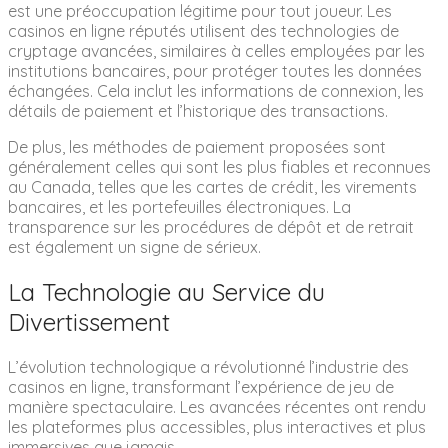
est une préoccupation légitime pour tout joueur. Les
casinos en ligne réputés utilisent des technologies de
cryptage avancées, similaires à celles employées par les
institutions bancaires, pour protéger toutes les données
échangées. Cela inclut les informations de connexion, les
détails de paiement et l’historique des transactions.
De plus, les méthodes de paiement proposées sont
généralement celles qui sont les plus fiables et reconnues
au Canada, telles que les cartes de crédit, les virements
bancaires, et les portefeuilles électroniques. La
transparence sur les procédures de dépôt et de retrait
est également un signe de sérieux.
La Technologie au Service du
Divertissement
L’évolution technologique a révolutionné l’industrie des
casinos en ligne, transformant l’expérience de jeu de
manière spectaculaire. Les avancées récentes ont rendu
les plateformes plus accessibles, plus interactives et plus
immersives que jamais.