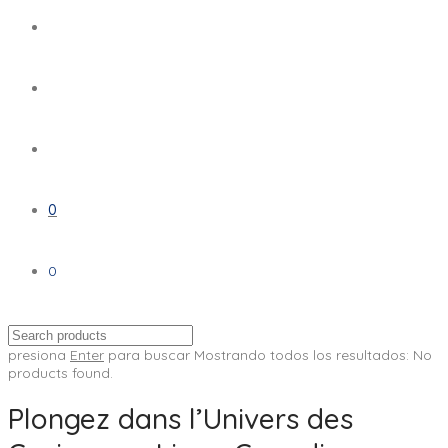
0
0
presiona
Enter
para buscar
Mostrando todos los resultados:
No
products found.
Plongez dans l’Univers des