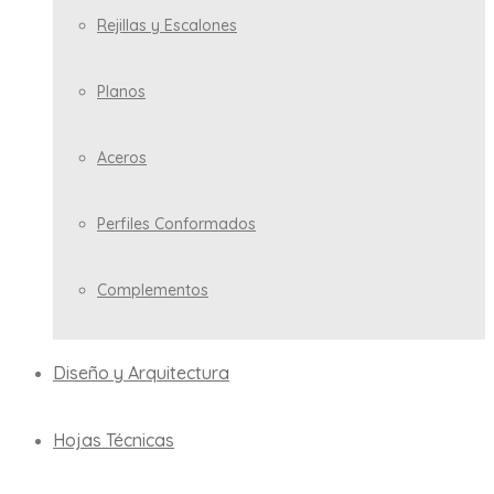
Rejillas y Escalones
Planos
Aceros
Perfiles Conformados
Complementos
Diseño y Arquitectura
Hojas Técnicas