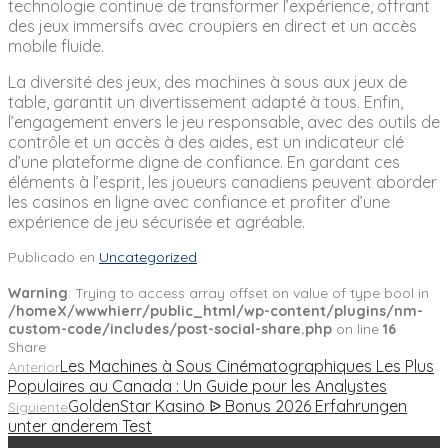
technologie continue de transformer l’expérience, offrant
des jeux immersifs avec croupiers en direct et un accès
mobile fluide.
La diversité des jeux, des machines à sous aux jeux de
table, garantit un divertissement adapté à tous. Enfin,
l’engagement envers le jeu responsable, avec des outils de
contrôle et un accès à des aides, est un indicateur clé
d’une plateforme digne de confiance. En gardant ces
éléments à l’esprit, les joueurs canadiens peuvent aborder
les casinos en ligne avec confiance et profiter d’une
expérience de jeu sécurisée et agréable.
Publicado en
Uncategorized
.
Warning
: Trying to access array offset on value of type bool in
/homeX/wwwhierr/public_html/wp-content/plugins/nm-
custom-code/includes/post-social-share.php
on line
16
Share
Les Machines à Sous Cinématographiques Les Plus
Anterior
Populaires au Canada : Un Guide pour les Analystes
GoldenStar Kasino ᐉ Bonus 2026 Erfahrungen
Siguiente
unter anderem Test