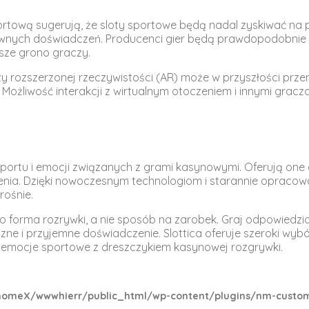
ortową sugerują, że sloty sportowe będą nadal zyskiwać na 
raktywnych doświadczeń. Producenci gier będą prawdopodobn
sze grono graczy.
czy rozszerzonej rzeczywistości (AR) może w przyszłości prz
 Możliwość interakcji z wirtualnym otoczeniem i innymi gra
sportu i emocji związanych z grami kasynowymi. Oferują on
ślenia. Dzięki nowoczesnym technologiom i starannie oprac
rośnie.
 forma rozrywki, a nie sposób na zarobek. Graj odpowiedzial
ne i przyjemne doświadczenie. Slottica oferuje szeroki wyb
 emocje sportowe z dreszczykiem kasynowej rozgrywki.
homeX/wwwhierr/public_html/wp-content/plugins/nm-custom-