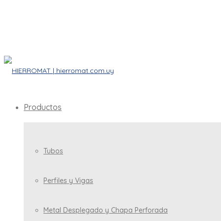
Productos
Tubos
Perfiles y Vigas
Metal Desplegado y Chapa Perforada