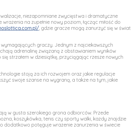
 rywalizacje, niezapomniane zwycięstwa i dramatyczne
me wrażenia na zupełnie nowy poziom, łącząc miłość do
noslottica.com.pl/
, gdzie gracze mogą zanurzyć się w świat
ziej wymagających graczy. Jednym z najciekawszych
 kochają adrenalinę związaną z obstawianiem wyników
się strzałem w dziesiątkę, przyciągając rzesze nowych
chnologie stoją za ich rozwojem oraz jakie regulacje
szyć swoje szanse na wygraną, a także na tym, jakie
iają w gusta szerokiego grona odbiorców. Przede
 nożna, koszykówka, tenis czy sporty walki, każdy znajdzie
 co dodatkowo potęguje wrażenie zanurzenia w świecie