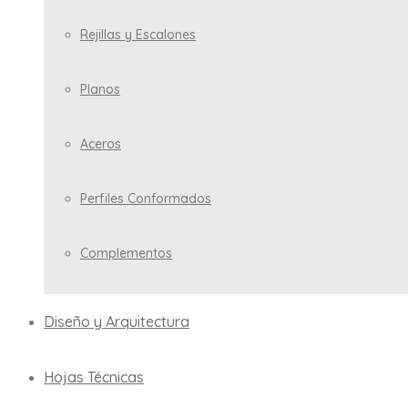
Rejillas y Escalones
Planos
Aceros
Perfiles Conformados
Complementos
Diseño y Arquitectura
Hojas Técnicas