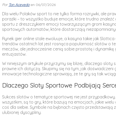
Por
Ton Acevedo
en 06/07/2026
Dla wielu Polaków sport to nie tylko forma rozrywki, ale 
porażki – to wszystko buduje emocje, które trudno znaleźć
sportu z dreszczykiem emocji towarzyszącym grom kasyno
sportowych automatów, które dostarczają niezapomniany
Rynek gier online stale ewoluuje, a kasyna takie jak Slot
trendów ostatnich lat jest rosnąca popularność slotów o t
meczów, ale jednocześnie cenią sobie prostotę i dynamikę
entuzjastów.
W niniejszym artykule przyjrzymy się bliżej, dlaczego slot
prawne ich dotyczą. Skupimy się na tym, jak doświadczeni
innowacje technologiczne sprawiają, że te gry są tak wciąg
Dlaczego Sloty Sportowe Podbijają Serc
Sukces slotów o tematyce sportowej nie jest przypadkowy.
wszystkim, są to gry, które bazują na emocjach, jakie wielu 
coś dla siebie. Symbole na bębnach często przedstawiają 
ulubionej dyscypliny.