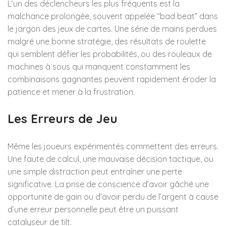
L’un des déclencheurs les plus fréquents est la
malchance prolongée, souvent appelée “bad beat” dans
le jargon des jeux de cartes. Une série de mains perdues
malgré une bonne stratégie, des résultats de roulette
qui semblent défier les probabilités, ou des rouleaux de
machines à sous qui manquent constamment les
combinaisons gagnantes peuvent rapidement éroder la
patience et mener à la frustration.
Les Erreurs de Jeu
Même les joueurs expérimentés commettent des erreurs.
Une faute de calcul, une mauvaise décision tactique, ou
une simple distraction peut entraîner une perte
significative. La prise de conscience d’avoir gâché une
opportunité de gain ou d’avoir perdu de l’argent à cause
d’une erreur personnelle peut être un puissant
catalyseur de tilt.