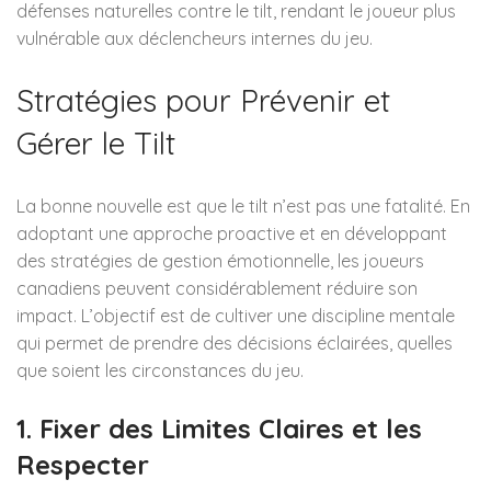
défenses naturelles contre le tilt, rendant le joueur plus
vulnérable aux déclencheurs internes du jeu.
Stratégies pour Prévenir et
Gérer le Tilt
La bonne nouvelle est que le tilt n’est pas une fatalité. En
adoptant une approche proactive et en développant
des stratégies de gestion émotionnelle, les joueurs
canadiens peuvent considérablement réduire son
impact. L’objectif est de cultiver une discipline mentale
qui permet de prendre des décisions éclairées, quelles
que soient les circonstances du jeu.
1. Fixer des Limites Claires et les
Respecter