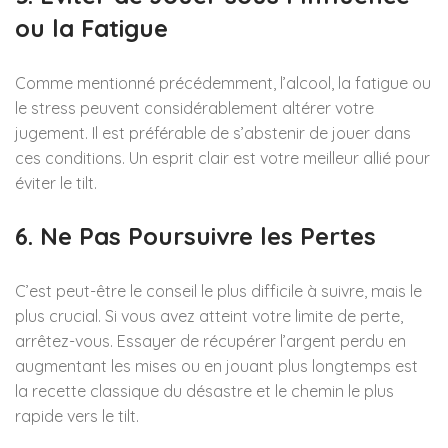
ou la Fatigue
Comme mentionné précédemment, l’alcool, la fatigue ou
le stress peuvent considérablement altérer votre
jugement. Il est préférable de s’abstenir de jouer dans
ces conditions. Un esprit clair est votre meilleur allié pour
éviter le tilt.
6. Ne Pas Poursuivre les Pertes
C’est peut-être le conseil le plus difficile à suivre, mais le
plus crucial. Si vous avez atteint votre limite de perte,
arrêtez-vous. Essayer de récupérer l’argent perdu en
augmentant les mises ou en jouant plus longtemps est
la recette classique du désastre et le chemin le plus
rapide vers le tilt.