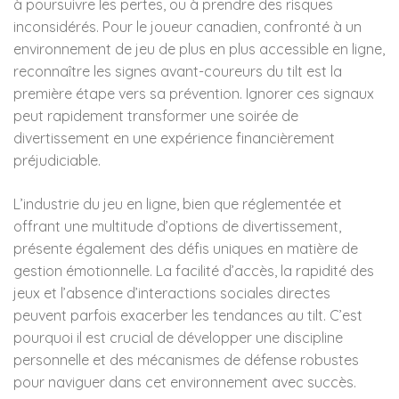
à poursuivre les pertes, ou à prendre des risques
inconsidérés. Pour le joueur canadien, confronté à un
environnement de jeu de plus en plus accessible en ligne,
reconnaître les signes avant-coureurs du tilt est la
première étape vers sa prévention. Ignorer ces signaux
peut rapidement transformer une soirée de
divertissement en une expérience financièrement
préjudiciable.
L’industrie du jeu en ligne, bien que réglementée et
offrant une multitude d’options de divertissement,
présente également des défis uniques en matière de
gestion émotionnelle. La facilité d’accès, la rapidité des
jeux et l’absence d’interactions sociales directes
peuvent parfois exacerber les tendances au tilt. C’est
pourquoi il est crucial de développer une discipline
personnelle et des mécanismes de défense robustes
pour naviguer dans cet environnement avec succès.