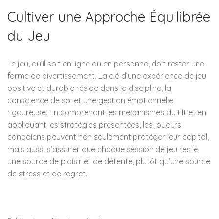
Cultiver une Approche Équilibrée
du Jeu
Le jeu, qu’il soit en ligne ou en personne, doit rester une
forme de divertissement. La clé d’une expérience de jeu
positive et durable réside dans la discipline, la
conscience de soi et une gestion émotionnelle
rigoureuse. En comprenant les mécanismes du tilt et en
appliquant les stratégies présentées, les joueurs
canadiens peuvent non seulement protéger leur capital,
mais aussi s’assurer que chaque session de jeu reste
une source de plaisir et de détente, plutôt qu’une source
de stress et de regret.