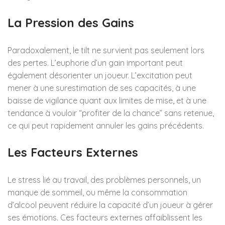
La Pression des Gains
Paradoxalement, le tilt ne survient pas seulement lors
des pertes. L’euphorie d’un gain important peut
également désorienter un joueur. L’excitation peut
mener à une surestimation de ses capacités, à une
baisse de vigilance quant aux limites de mise, et à une
tendance à vouloir “profiter de la chance” sans retenue,
ce qui peut rapidement annuler les gains précédents.
Les Facteurs Externes
Le stress lié au travail, des problèmes personnels, un
manque de sommeil, ou même la consommation
d’alcool peuvent réduire la capacité d’un joueur à gérer
ses émotions. Ces facteurs externes affaiblissent les