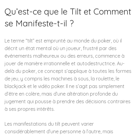
Qu’est-ce que le Tilt et Comment
se Manifeste-t-il ?
Le terme “tilt” est emprunté au monde du poker, où il
décrit un état mental où un joueur, frustré par des
événements malheureux ou des erreurs, commence à
jouer de manière irrationnelle et autodestructrice. Au-
delà du poker, ce concept s’applique à toutes les formes
de jeu, y compris les machines à sous, la roulette, le
blackjack et le vidéo poker. Il ne s’agit pas simplement
d’être en colère, mais d’une altération profonde du
jugement qui pousse à prendre des décisions contraires
à ses propres intérêts.
Les manifestations du tilt peuvent varier
considérablement d’une personne à l’autre, mais