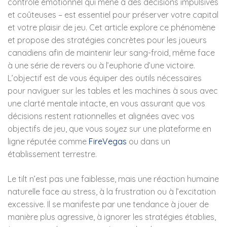
contrôle émotionnel qui mène à des décisions impulsives
et coûteuses – est essentiel pour préserver votre capital
et votre plaisir de jeu. Cet article explore ce phénomène
et propose des stratégies concrètes pour les joueurs
canadiens afin de maintenir leur sang-froid, même face
à une série de revers ou à l’euphorie d’une victoire.
L’objectif est de vous équiper des outils nécessaires
pour naviguer sur les tables et les machines à sous avec
une clarté mentale intacte, en vous assurant que vos
décisions restent rationnelles et alignées avec vos
objectifs de jeu, que vous soyez sur une plateforme en
ligne réputée comme
FireVegas
ou dans un
établissement terrestre.
Le tilt n’est pas une faiblesse, mais une réaction humaine
naturelle face au stress, à la frustration ou à l’excitation
excessive. Il se manifeste par une tendance à jouer de
manière plus agressive, à ignorer les stratégies établies,