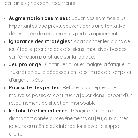
certains signes sont récurrents :
Augmentation des mises :
Jouer des sommes plus
importantes que prévu, souvent dans une tentative
désespérée de récupérer les pertes rapidement.
Ignorance des stratégies :
Abandonner les plans de
jeu établis, prendre des décisions impulsives basées
sur l’émotion plutôt que sur la logique.
Jeu prolongé :
Continuer à jouer malgré la fatigue, la
frustration ou le dépassement des limites de temps et
d’argent fixées.
Poursuite des pertes :
Refuser d’accepter une
mauvaise passe et continuer à jouer dans l’espoir d’un
retournement de situation improbable.
Irritabilité et impatience :
Réagir de manière
disproportionnée aux événements du jeu, aux autres
joueurs ou même aux interactions avec le support
client.