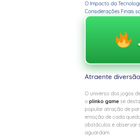
O Impacto da Tecnologi
Considerações Finais s
Atraente diversã
O universo dos jogos de
o
plinko game
se desta
popular atração de parq
emoção de cada queda d
obstáculos e observar s
aguardam.