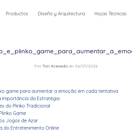
Productos
Diseño y Arquitectura
Hojas Técnicas
são_e_plinko_game_para_aumentar_a_emo
Por
Ton Acevedo
en 06/07/2026
inko game para aumentar a emoção em cada tentativa
 Importância da Estratégia
s do Plinko Tradicional
 Plinko Game
s Jogos de Azar
ia do Entretenimento Online