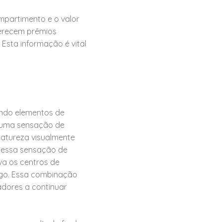
mpartimento e o valor
ferecem prêmios
Esta informação é vital
ando elementos de
a uma sensação de
atureza visualmente
a essa sensação de
va os centros de
go. Essa combinação
gadores a continuar