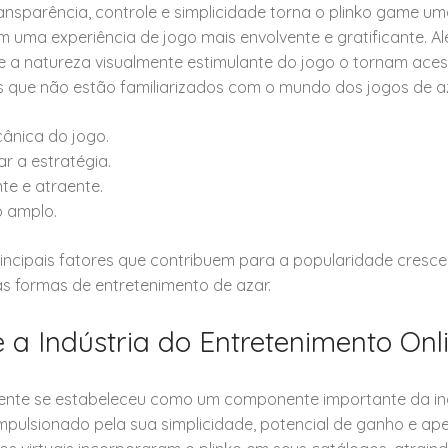
nsparência, controle e simplicidade torna o plinko game u
uma experiência de jogo mais envolvente e gratificante. Al
 a natureza visualmente estimulante do jogo o tornam acess
s que não estão familiarizados com o mundo dos jogos de az
ânica do jogo.
ar a estratégia.
te e atraente.
o amplo.
rincipais fatores que contribuem para a popularidade cresc
 formas de entretenimento de azar.
 a Indústria do Entretenimento Onl
ente se estabeleceu como um componente importante da in
impulsionado pela sua simplicidade, potencial de ganho e ape