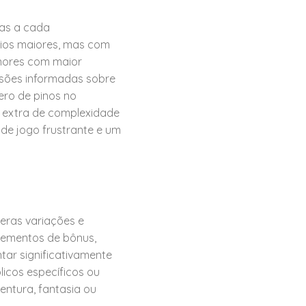
das a cada
ios maiores, mas com
nores com maior
isões informadas sobre
ero de pinos no
 extra de complexidade
 de jogo frustrante e um
eras variações e
lementos de bônus,
ar significativamente
icos específicos ou
entura, fantasia ou