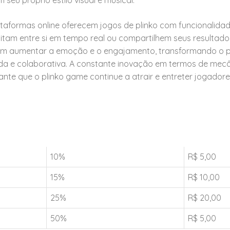
seu próprio estilo visual e musical.
taformas online oferecem jogos de plinko com funcionalidade
tam entre si em tempo real ou compartilhem seus resultados
dem aumentar a emoção e o engajamento, transformando o 
tida e colaborativa. A constante inovação em termos de mecâ
ante que o plinko game continue a atrair e entreter jogador
10%
R$ 5,00
15%
R$ 10,00
25%
R$ 20,00
50%
R$ 5,00