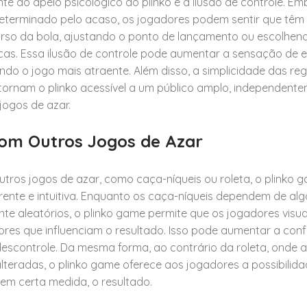
e do apelo psicológico do plinko é a ilusão de controle. Emb
eterminado pelo acaso, os jogadores podem sentir que têm
curso da bola, ajustando o ponto de lançamento ou escolhen
icas. Essa ilusão de controle pode aumentar a sensação de 
ndo o jogo mais atraente. Além disso, a simplicidade das re
tornam o plinko acessível a um público amplo, independent
jogos de azar.
m Outros Jogos de Azar
os jogos de azar, como caça-níqueis ou roleta, o plinko 
ente e intuitiva. Enquanto os caça-níqueis dependem de al
te aleatórios, o plinko game permite que os jogadores visu
ores que influenciam o resultado. Isso pode aumentar a con
descontrole. Da mesma forma, ao contrário da roleta, onde 
lteradas, o plinko game oferece aos jogadores a possibilida
, em certa medida, o resultado.