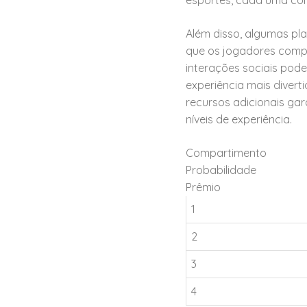
esportes, cada uma com 
Além disso, algumas pla
que os jogadores compi
interações sociais po
experiência mais diver
recursos adicionais gar
níveis de experiência.
Compartimento
Probabilidade
Prêmio
1
2
3
4