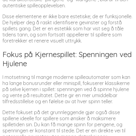
autentiske spilleopplevelsen.
Disse elementene er ikke bare estetiske; de er funksjonelle.
De hjelper deg å raskt identifisere gevinster og forstå
spillets gang. Det er en estetikk som har vist seg å tåle
tidens tann, og som fortsatt appellerer til spillere som
foretrekker et renere visuelt uttrykk.
Fokus på Kjernespillet: Spenningen ved
Hjulene
I motsetning til mange moderne spilleautomater som kan
ha lange bonusrunder eller minispill, fokuserer klassikerne
på selve kjernen i spillet: spenningen ved å spinne hjulene
og vente på resultatet. Dette gir en mer umiddelbar
tilfredsstillelse og en følelse av at hver spinn teller.
Dette fokuset på det grunnleggende gjør også disse
spillene ideelle for spillere som ønsker å maksimere
spilletiden sin. Du kan få mange spinn for pengene, og
spenningen er konstant til stede. Det er en direkte vei til