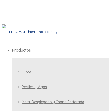
Productos
Tubos
Perfiles y Vigas
Metal Desplegado y Chapa Perforada