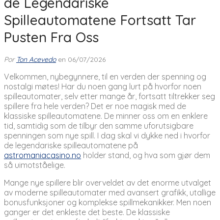
de Legendariske
Spilleautomatene Fortsatt Tar
Pusten Fra Oss
Por
Ton Acevedo
en 06/07/2026
Velkommen, nybegynnere, til en verden der spenning og
nostalgi møtes! Har du noen gang lurt på hvorfor noen
spilleautomater, selv etter mange år, fortsatt tiltrekker seg
spillere fra hele verden? Det er noe magisk med de
klassiske spilleautomatene. De minner oss om en enklere
tid, samtidig som de tilbyr den samme uforutsigbare
spenningen som nye spill. I dag skal vi dykke ned i hvorfor
de legendariske spilleautomatene på
astromaniacasino.no
holder stand, og hva som gjør dem
så uimotståelige.
Mange nye spillere blir overveldet av det enorme utvalget
av moderne spilleautomater med avansert grafikk, utallige
bonusfunksjoner og komplekse spillmekanikker. Men noen
ganger er det enkleste det beste. De klassiske