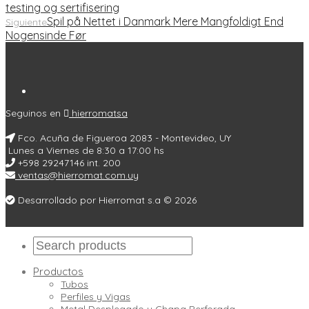
testing og sertifisering
Spil på Nettet i Danmark Mere Mangfoldigt End
Siguiente
Nogensinde Før
Seguinos en
hierromatsa
Fco. Acuña de Figueroa 2083 - Montevideo, UY
Lunes a Viernes de 8:30 a 17:00 hs
+598 29247146 int. 200
ventas@hierromat.com.uy
Desarrollado por Hierromat s.a © 2026
Productos
Tubos
Perfiles y Vigas