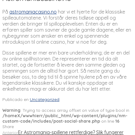
På
astromaniacasino.no
har vi et hjerte for de klassiske
spilleautomatene. Vi forstår deres tidløse appell og
verdien de bringer til spillopplevelsen. Enten du er en
erfaren spiller som savner de gode gamle dagene, eller en
nybegynner som ønsker en enkel og spennende
introduksjon til online casino, har vi noe for deg.
Disse spillene er mer enn bare underholdning; de er en del
av online spillhistorien. De representerer en tid da alt
startet, og de fortsetter å levere den samme gleden og
spenningen som de alltid har gjort. Så neste gang du
besøker oss, ta deg tid til å spinne hjulene på en av våre
legendariske klassikere. Du vil kanskje oppdage at
enkelhetens magi er akkurat det du har lett etter.
Publicado en
Uncategorized
.
Warning
: Trying to access array offset on value of type bool in
/homeX/wwwhierr/public_html/wp-content/plugins/nm-
custom-code/includes/post-social-share.php
on line
16
Share
Er Astromania-spillene rettferdige? Slik fungerer
Anterior