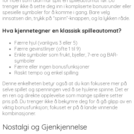
for noen som aldri har spilt en spilleautomat før. Du
trenger ikke å sette deg inn i kompliserte bonusrunder eller
spesielle symboler for å komme i gang. Bare velg
innsatsen din, trykk på “spinn”-knappen, og la lykken råde.
Hva kjennetegner en klassisk spilleautomat?
Færre hjul (vanligvis 3 eller 5)
Færre gevinstlinjer (ofte 1 til 9)
Enkle symboler som frukt, bjeller, 7-ere og BAR-
symboler
Færre eller ingen bonusfunksjoner
Raskt tempo og enkel spilling
Denne enkelheten betyr også at du kan fokusere mer på
selve spillet og spenningen ved å se hjulene spinne. Det er
en ren og direkte opplevelse som mange spillere setter
pris på. Du trenger ikke å bekymre deg for å gå glipp av en
viktig bonusfunksjon; fokuset er på å lande vinnende
kombinasjoner.
Nostalgi og Gjenkjennelse