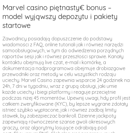
Marvel casino piętnasty€ bonus –
model wyjąwszy depozytu i pakiety
startowe
Zawodnicy posiadają dopuszczenie do podstawy
wiadomości z FAQ, online tutoriali jak i również narzędzi
samoobsługowych, w tym do odwiedzenia porządnych
raportów sesji jak i również przeszłości sprawie. Kanały
kontaktu obejmują live czat, e-mail i komórkę, a
dokumentacja nadprogramowa obejmuje drobiazgowe
przewodniki oraz metody w celu wszystkich rodzaju
uciechy. Marvel Casino zapewnia wsparcie 24 godzinek na
24h, 7 dni w tygodniu, wraz z grupą obsługi, jaki umie
każde uciechy i biegi platformy i reaguje przeciętnie
podczas niżej 45 momentów. Upewnij uwagi, hdy profil jest
całkiem zweryfikowane (KYC), by lepsze wygrane zdołały
istnieć szybko wypłacone, jak i również zadbaj limity
stawek, by zabezpieczać bankroll. Dzienne jackpoty
zapewniają równoczesne szanse gwoli okresowych
graczy, oraz algorytmy losujące odrabiają pod