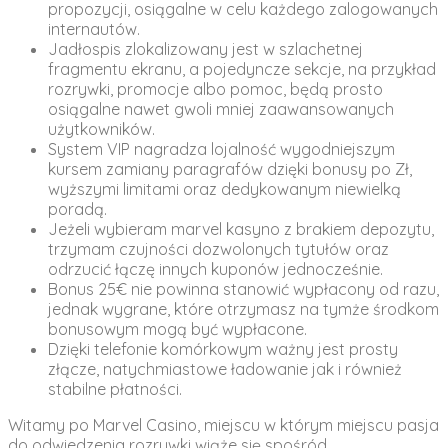
propozycji, osiągalne w celu każdego zalogowanych
internautów.
Jadłospis zlokalizowany jest w szlachetnej
fragmentu ekranu, a pojedyncze sekcje, na przykład
rozrywki, promocje albo pomoc, będą prosto
osiągalne nawet gwoli mniej zaawansowanych
użytkowników.
System VIP nagradza lojalność wygodniejszym
kursem zamiany paragrafów dzięki bonusy po Zł,
wyższymi limitami oraz dedykowanym niewielką
poradą.
Jeżeli wybieram marvel kasyno z brakiem depozytu,
trzymam czujności dozwolonych tytułów oraz
odrzucić łączę innych kuponów jednocześnie.
Bonus 25€ nie powinna stanowić wypłacony od razu,
jednak wygrane, które otrzymasz na tymże środkom
bonusowym mogą być wypłacone.
Dzięki telefonie komórkowym ważny jest prosty
złącze, natychmiastowe ładowanie jak i również
stabilne płatności.
Witamy po Marvel Casino, miejscu w którym miejscu pasja
do odwiedzenia rozrywki wiąże się spośród