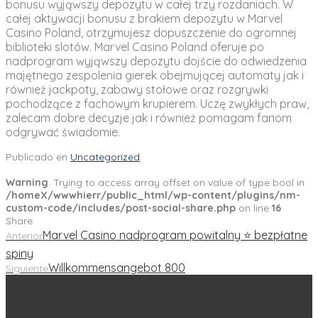
bonusu wyjąwszy depozytu w całej trzy rozdaniach. W
całej aktywacji bonusu z brakiem depozytu w Marvel
Casino Poland, otrzymujesz dopuszczenie do ogromnej
biblioteki slotów. Marvel Casino Poland oferuje po
nadprogram wyjąwszy depozytu dojście do odwiedzenia
majętnego zespolenia gierek obejmującej automaty jak i
również jackpoty, zabawy stołowe oraz rozgrywki
pochodzące z fachowym krupierem. Uczę zwykłych praw,
zalecam dobre decyzje jak i również pomagam fanom
odgrywać świadomie.
Publicado en
Uncategorized
.
Warning
: Trying to access array offset on value of type bool in
/homeX/wwwhierr/public_html/wp-content/plugins/nm-
custom-code/includes/post-social-share.php
on line
16
Share
Marvel Casino nadprogram powitalny ⭐ bezpłatne
Anterior
spiny
Willkommensangebot 800
Siguiente