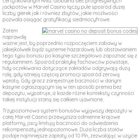
certyfikowanym RNG. Globalna sieć progresywnych
jackpotów w Marvel Casino łączy pule spośród dużej
liczby gierek jak i również zbytów, jakie możliwości
pozwala osiągać gratyfikacyj siedmiocyfrowe.
Zatem
naprawdę
ważne jest, by poprzednio rozpoczęciem zabawy w
jakiejkolwiek bądź systemie hazardowej lub obstawianiem
tego typu bonusu po kasynie szczegółowo zapoznać się z
regulaminem. Spośród praktykę fachowców powstaje,
hdy oczekiwania dotyczące zakładów odgrywają dużą
rolę, gdy istnieją częścią promocji spośród zerową
wpłatą. Gdy gracz zarejestruje baczności w danym
kasynie ogłaszającym się w ten sposób premia bez
depozytu, wypatruje, iż każde różne konteksty czynności
takiej instytucji staną się całkiem ujawnione.
Trzypoziomowa system bonusów wyjąwszy depozytu w
całej Marvel Casino przewyższa odmienne krajowe
platformy, jacy limitują baczności do odwiedzenia
rekompensaty jednopoziomowe. Duża liczba stołów
podaje najmniejsze zapłaty od 10 Pln, zezwalając w użycie