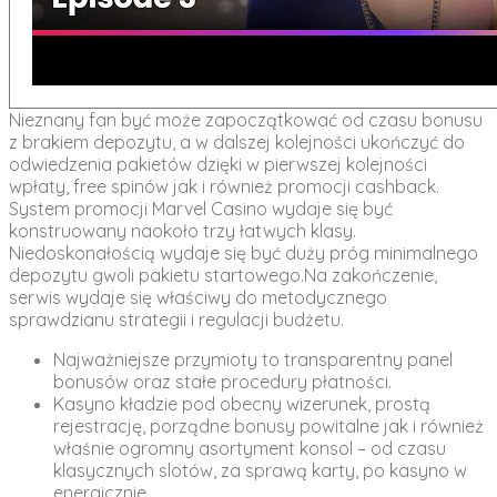
Nieznany fan być może zapoczątkować od czasu bonusu
z brakiem depozytu, a w dalszej kolejności ukończyć do
odwiedzenia pakietów dzięki w pierwszej kolejności
wpłaty, free spinów jak i również promocji cashback.
System promocji Marvel Casino wydaje się być
konstruowany naokoło trzy łatwych klasy.
Niedoskonałością wydaje się być duży próg minimalnego
depozytu gwoli pakietu startowego.Na zakończenie,
serwis wydaje się właściwy do metodycznego
sprawdzianu strategii i regulacji budżetu.
Najważniejsze przymioty to transparentny panel
bonusów oraz stałe procedury płatności.
Kasyno kładzie pod obecny wizerunek, prostą
rejestrację, porządne bonusy powitalne jak i również
właśnie ogromny asortyment konsol – od czasu
klasycznych slotów, za sprawą karty, po kasyno w
energicznie.