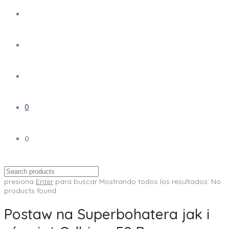
0
0
presiona
Enter
para buscar
Mostrando todos los resultados:
No
products found.
Postaw na Superbohatera jak i