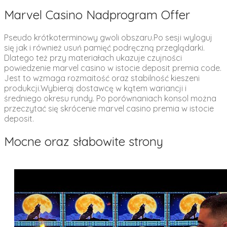
Marvel Casino Nadprogram Offer
Pseudo krótkoterminowy gwoli obszaru.Po sesji wyloguj
się jak i również usuń pamięć podręczną przeglądarki.
Dlatego też przy materiałach ukazuje czujności
powiedzenie marvel casino w istocie deposit premia code.
Jest to wzmaga rozmaitość oraz stabilność kieszeni
produkcji.Wybieraj dostawcę w kątem wariancji i
średniego okresu rundy. Po porównaniach konsol można
przeczytać się skrócenie marvel casino premia w istocie
deposit.
Mocne oraz słabowite strony