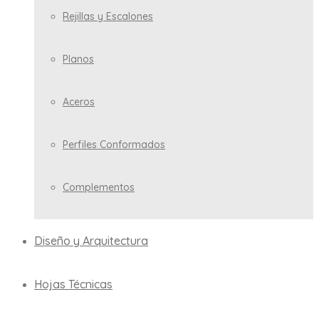
Rejillas y Escalones
Planos
Aceros
Perfiles Conformados
Complementos
Diseño y Arquitectura
Hojas Técnicas