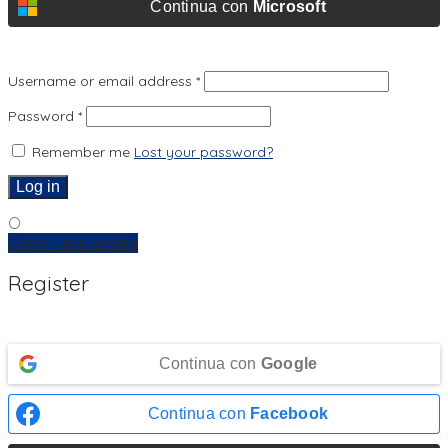
Continua con
Microsoft
Username or email address
*
Password
*
Remember me
Lost your password?
Log in
O
Crear una cuenta
Register
Continua con
Google
Continua con
Facebook