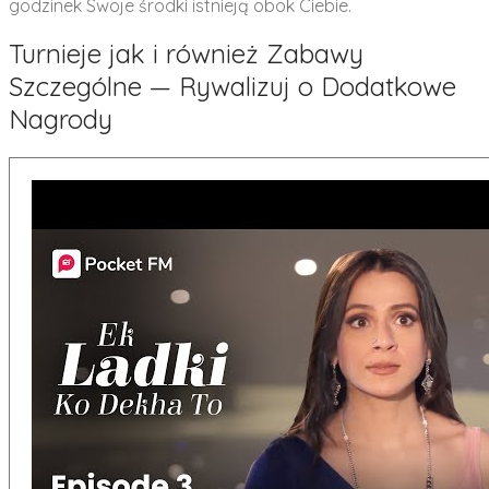
godzinek Swoje środki istnieją obok Ciebie.
Turnieje jak i również Zabawy
Szczególne — Rywalizuj o Dodatkowe
Nagrody