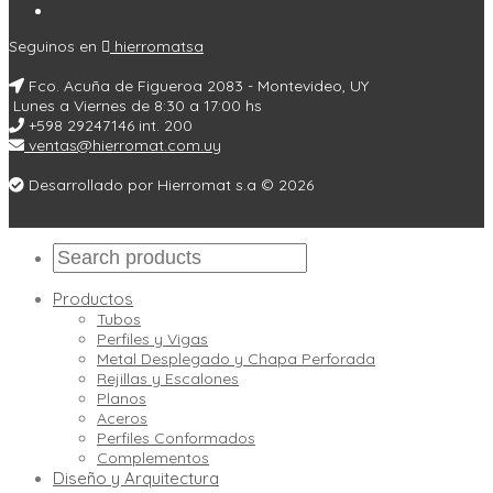
Seguinos en
hierromatsa
Fco. Acuña de Figueroa 2083 - Montevideo, UY
Lunes a Viernes de 8:30 a 17:00 hs
+598 29247146 int. 200
ventas@hierromat.com.uy
Desarrollado por Hierromat s.a © 2026
Productos
Tubos
Perfiles y Vigas
Metal Desplegado y Chapa Perforada
Rejillas y Escalones
Planos
Aceros
Perfiles Conformados
Complementos
Diseño y Arquitectura