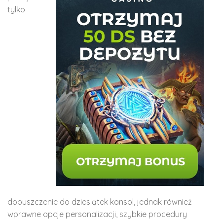
tylko
dopuszczenie do dziesiątek konsol, jednak również
wprawne opcje personalizacji, szybkie procedury