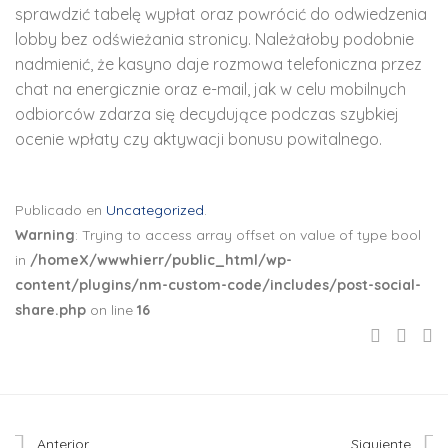
sprawdzić tabelę wypłat oraz powrócić do odwiedzenia
lobby bez odświeżania stronicy. Należałoby podobnie
nadmienić, że kasyno daje rozmowa telefoniczna przez
chat na energicznie oraz e-mail, jak w celu mobilnych
odbiorców zdarza się decydujące podczas szybkiej
ocenie wpłaty czy aktywacji bonusu powitalnego.
Publicado en
Uncategorized
.
Warning
: Trying to access array offset on value of type bool
in
/homeX/wwwhierr/public_html/wp-
content/plugins/nm-custom-code/includes/post-social-
share.php
on line
16
Anterior
Siguiente