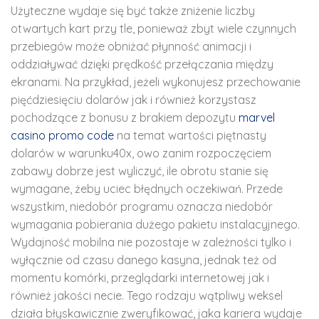
Użyteczne wydaje się być także zniżenie liczby
otwartych kart przy tle, ponieważ zbyt wiele czynnych
przebiegów może obniżać płynność animacji i
oddziaływać dzięki prędkość przełączania między
ekranami. Na przykład, jeżeli wykonujesz przechowanie
pięćdziesięciu dolarów jak i również korzystasz
pochodzące z bonusu z brakiem depozytu
marvel
casino promo code
na temat wartości piętnasty
dolarów w warunku40x, owo zanim rozpoczęciem
zabawy dobrze jest wyliczyć, ile obrotu stanie się
wymagane, żeby uciec błędnych oczekiwań. Przede
wszystkim, niedobór programu oznacza niedobór
wymagania pobierania dużego pakietu instalacyjnego.
Wydajność mobilna nie pozostaje w zależności tylko i
wyłącznie od czasu danego kasyna, jednak też od
momentu komórki, przeglądarki internetowej jak i
również jakości necie. Tego rodzaju wątpliwy weksel
działa błyskawicznie zweryfikować, jaka kariera wydaje