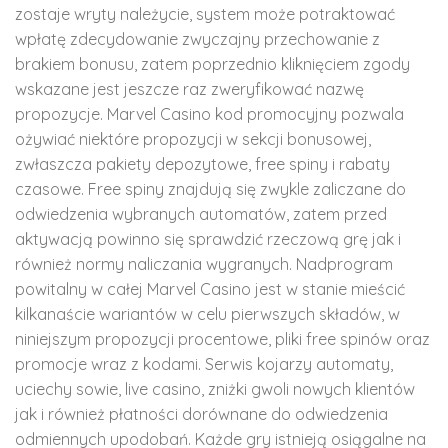
zostaje wryty należycie, system może potraktować
wpłatę zdecydowanie zwyczajny przechowanie z
brakiem bonusu, zatem poprzednio kliknięciem zgody
wskazane jest jeszcze raz zweryfikować nazwę
propozycje. Marvel Casino kod promocyjny pozwala
ożywiać niektóre propozycji w sekcji bonusowej,
zwłaszcza pakiety depozytowe, free spiny i rabaty
czasowe. Free spiny znajdują się zwykle zaliczane do
odwiedzenia wybranych automatów, zatem przed
aktywacją powinno się sprawdzić rzeczową grę jak i
również normy naliczania wygranych. Nadprogram
powitalny w całej Marvel Casino jest w stanie mieścić
kilkanaście wariantów w celu pierwszych składów, w
niniejszym propozycji procentowe, pliki free spinów oraz
promocje wraz z kodami. Serwis kojarzy automaty,
uciechy sowie, live casino, zniżki gwoli nowych klientów
jak i również płatności dorównane do odwiedzenia
odmiennych upodobań. Każde gry istnieją osiągalne na