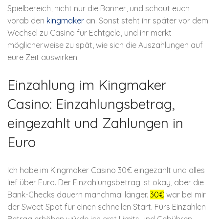
Spielbereich, nicht nur die Banner, und schaut euch
vorab den
kingmaker
an. Sonst steht ihr später vor dem
Wechsel zu Casino für Echtgeld, und ihr merkt
möglicherweise zu spät, wie sich die Auszahlungen auf
eure Zeit auswirken.
Einzahlung im Kingmaker
Casino: Einzahlungsbetrag,
eingezahlt und Zahlungen in
Euro
Ich habe im Kingmaker Casino 30€ eingezahlt und alles
lief über Euro. Der Einzahlungsbetrag ist okay, aber die
Bank-Checks dauern manchmal länger.
30€
war bei mir
der Sweet Spot für einen schnellen Start. Fürs Einzahlen