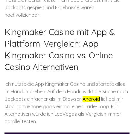
Jackpots gespielt und Ergebnisse waren
nachvollziehbar.
Kingmaker Casino mit App &
Plattform-Vergleich: App
Kingmaker Casino vs. Online
Casino Alternativen
Ich nutzte die App Kingmaker Casino und startete alles
im Handumdrehen. Auf dem Handy wirkt die Suche nach
Jackpots einfacher als im Browser.
Android
lief bei mir
stabil, am iPhone gab’s einmal einen Lade-Loop. Für
Alternativen würde ich LeoVegas als Vergleich immer
parallel testen.