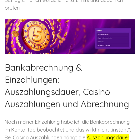
Betrag erhöhen würde ich erst Limits und Gebühren
prüfen.
Bankabrechnung &
Einzahlungen:
Auszahlungsdauer, Casino
Auszahlungen und Abrechnung
Nach meiner Einzahlung habe ich die Bankabrechnung
im Konto-Tab beobachtet und das wirkt nicht „instant“.
Bei Casino Auszahlungen hängt die
Auszahlungsdauer