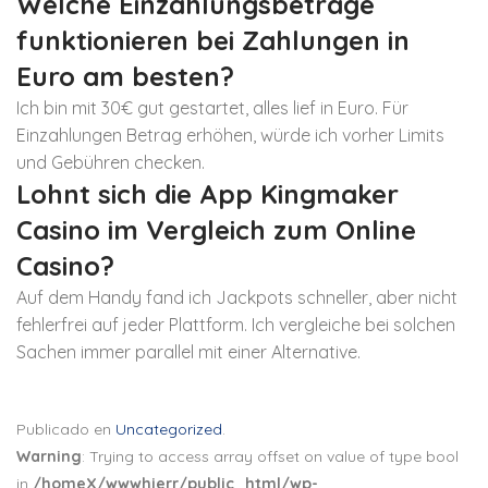
Welche Einzahlungsbeträge
funktionieren bei Zahlungen in
Euro am besten?
Ich bin mit 30€ gut gestartet, alles lief in Euro. Für
Einzahlungen Betrag erhöhen, würde ich vorher Limits
und Gebühren checken.
Lohnt sich die App Kingmaker
Casino im Vergleich zum Online
Casino?
Auf dem Handy fand ich Jackpots schneller, aber nicht
fehlerfrei auf jeder Plattform. Ich vergleiche bei solchen
Sachen immer parallel mit einer Alternative.
Publicado en
Uncategorized
.
Warning
: Trying to access array offset on value of type bool
in
/homeX/wwwhierr/public_html/wp-