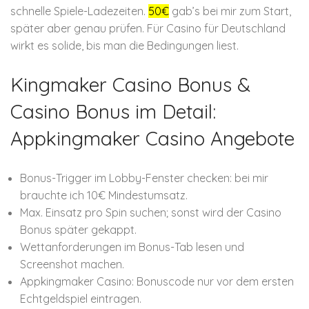
schnelle Spiele-Ladezeiten.
50€
gab’s bei mir zum Start,
später aber genau prüfen. Für Casino für Deutschland
wirkt es solide, bis man die Bedingungen liest.
Kingmaker Casino Bonus &
Casino Bonus im Detail:
Appkingmaker Casino Angebote
Bonus-Trigger im Lobby-Fenster checken: bei mir
brauchte ich 10€ Mindestumsatz.
Max. Einsatz pro Spin suchen; sonst wird der Casino
Bonus später gekappt.
Wettanforderungen im Bonus-Tab lesen und
Screenshot machen.
Appkingmaker Casino: Bonuscode nur vor dem ersten
Echtgeldspiel eintragen.