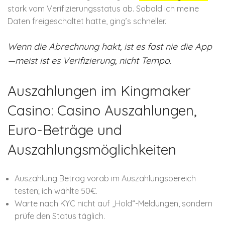
stark vom Verifizierungsstatus ab. Sobald ich meine
Daten freigeschaltet hatte, ging’s schneller.
Wenn die Abrechnung hakt, ist es fast nie die App
—meist ist es Verifizierung, nicht Tempo.
Auszahlungen im Kingmaker
Casino: Casino Auszahlungen,
Euro-Beträge und
Auszahlungsmöglichkeiten
Auszahlung Betrag vorab im Auszahlungsbereich
testen; ich wählte 50€.
Warte nach KYC nicht auf „Hold“-Meldungen, sondern
prüfe den Status täglich.