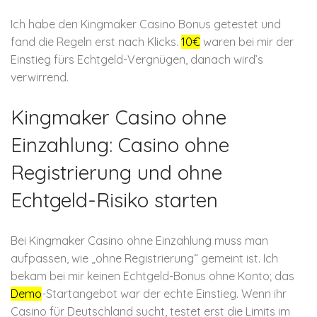
Ich habe den Kingmaker Casino Bonus getestet und
fand die Regeln erst nach Klicks.
10€
waren bei mir der
Einstieg fürs Echtgeld-Vergnügen, danach wird’s
verwirrend.
Kingmaker Casino ohne
Einzahlung: Casino ohne
Registrierung und ohne
Echtgeld-Risiko starten
Bei Kingmaker Casino ohne Einzahlung muss man
aufpassen, wie „ohne Registrierung“ gemeint ist. Ich
bekam bei mir keinen Echtgeld-Bonus ohne Konto; das
Demo
-Startangebot war der echte Einstieg. Wenn ihr
Casino für Deutschland sucht, testet erst die Limits im