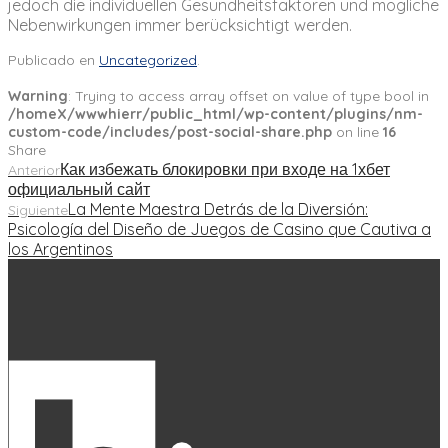
jedoch die individuellen Gesundheitsfaktoren und mögliche
Nebenwirkungen immer berücksichtigt werden.
Publicado en
Uncategorized
.
Warning
: Trying to access array offset on value of type bool in
/homeX/wwwhierr/public_html/wp-content/plugins/nm-
custom-code/includes/post-social-share.php
on line
16
Share
Как избежать блокировки при входе на 1хбет
Anterior
официальный сайт
La Mente Maestra Detrás de la Diversión:
Siguiente
Psicología del Diseño de Juegos de Casino que Cautiva a
los Argentinos