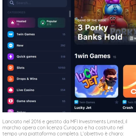
Lanciato nel 2016 e gestito da MFI Investments Limited, il
marchio opera con licenza Curaçao e ha costruito nel
tempo una piattaforma completa. L’obiettivo è chiaro: