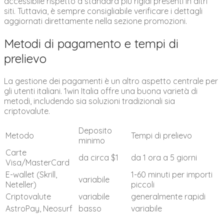
accessibile rispetto a standard più rigidi presenti in altri
siti. Tuttavia, è sempre consigliabile verificare i dettagli
aggiornati direttamente nella sezione promozioni.
Metodi di pagamento e tempi di
prelievo
La gestione dei pagamenti è un altro aspetto centrale per
gli utenti italiani. 1win Italia offre una buona varietà di
metodi, includendo sia soluzioni tradizionali sia
criptovalute.
Deposito
Metodo
Tempi di prelievo
minimo
Carte
da circa $1
da 1 ora a 5 giorni
Visa/MasterCard
E-wallet (Skrill,
1-60 minuti per importi
variabile
Neteller)
piccoli
Criptovalute
variabile
generalmente rapidi
AstroPay, Neosurf
basso
variabile