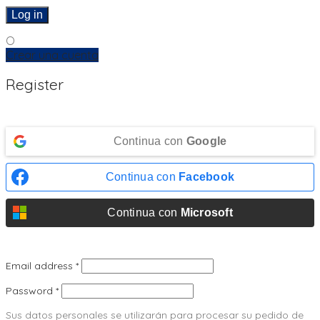
Log in
O
Crear una cuenta
Register
Continua con
Google
Continua con
Facebook
Continua con
Microsoft
Email address
*
Password
*
Sus datos personales se utilizarán para procesar su pedido de