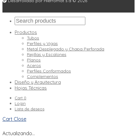
Desarrollado por Hierromat s.a © 2026
Productos
Tubos
Perfiles y Vigas
Metal Desplegado y Chapa Perforada
Rejillas y Escalones
Planos
Aceros
Perfiles Conformados
Complementos
Diseño y Arquitectura
Hojas Técnicas
Cart
0
Login
Lista de deseos
Cart
Close
Actualizando…