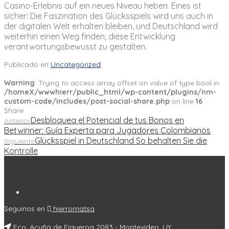
Casino-Erlebnis auf ein neues Niveau heben. Eines ist
sicher: Die Faszination des Glücksspiels wird uns auch in
der digitalen Welt erhalten bleiben, und Deutschland wird
weiterhin einen Weg finden, diese Entwicklung
verantwortungsbewusst zu gestalten.
Publicado en
Uncategorized
.
Warning
: Trying to access array offset on value of type bool in
/homeX/wwwhierr/public_html/wp-content/plugins/nm-
custom-code/includes/post-social-share.php
on line
16
Share
Desbloquea el Potencial de tus Bonos en
Anterior
Betwinner: Guía Experta para Jugadores Colombianos
Glücksspiel in Deutschland So behalten Sie die
Siguiente
Kontrolle
Seguinos en
hierromatsa
Fco. Acuña de Figueroa 2083 - Montevideo, UY