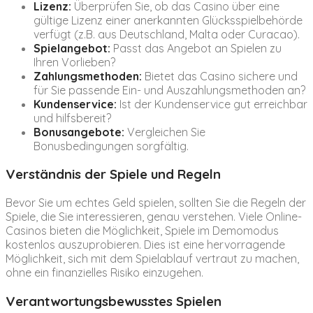
Lizenz:
Überprüfen Sie, ob das Casino über eine
gültige Lizenz einer anerkannten Glücksspielbehörde
verfügt (z.B. aus Deutschland, Malta oder Curacao).
Spielangebot:
Passt das Angebot an Spielen zu
Ihren Vorlieben?
Zahlungsmethoden:
Bietet das Casino sichere und
für Sie passende Ein- und Auszahlungsmethoden an?
Kundenservice:
Ist der Kundenservice gut erreichbar
und hilfsbereit?
Bonusangebote:
Vergleichen Sie
Bonusbedingungen sorgfältig.
Verständnis der Spiele und Regeln
Bevor Sie um echtes Geld spielen, sollten Sie die Regeln der
Spiele, die Sie interessieren, genau verstehen. Viele Online-
Casinos bieten die Möglichkeit, Spiele im Demomodus
kostenlos auszuprobieren. Dies ist eine hervorragende
Möglichkeit, sich mit dem Spielablauf vertraut zu machen,
ohne ein finanzielles Risiko einzugehen.
Verantwortungsbewusstes Spielen