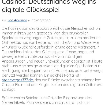
Casinos: Deutschlands Weg ins
digitale Glücksspiel
Por
Ton Acevedo
en 15/06/2026
Die Faszination des Glücksspiels hat die Menschen schon
immer in ihren Bann gezogen. Von den prunkvollen
Spielbanken vergangener Zeiten bis hin zu den modernen
Online-Casinos von heute hat sich die Art und Weise, wie
wir unser Glück herausfordern, grundlegend verändert. In
Deutschland blickt das Glücksspiel auf eine lange und
bewegte Geschichte zurück, die von ständigen
Anpassungen und neuen Entwicklungen geprägt ist. Heute
steht uns eine riesige Auswahl an digitalen Spielhallen zur
Verfügung, die bequem von zu Hause aus oder unterwegs
genutzt werden können. Ein solches Portal ist
stonevegas777.de
, das die Brücke zwischen traditionellem
Casino-Flair und den Möglichkeiten des digitalen Zeitalters
schlägt.
Früher waren Spielbanken Orte der Eleganz und des
Nervenkitzels. Man kleidete sich schick, traf sich mit