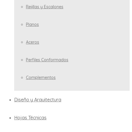
Rejillas y Escalones
Planos
Aceros
Perfiles Conformados
Complementos
Diseño y Arquitectura
Hojas Técnicas