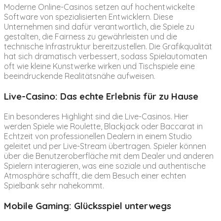
Moderne Online-Casinos setzen auf hochentwickelte
Software von spezialisierten Entwicklern. Diese
Unternehmen sind dafür verantwortlich, die Spiele zu
gestalten, die Fairness zu gewährleisten und die
technische Infrastruktur bereitzustellen. Die Grafikqualität
hat sich dramatisch verbessert, sodass Spielautomaten
oft wie kleine Kunstwerke wirken und Tischspiele eine
beeindruckende Realitätsnähe aufweisen.
Live-Casino: Das echte Erlebnis für zu Hause
Ein besonderes Highlight sind die Live-Casinos. Hier
werden Spiele wie Roulette, Blackjack oder Baccarat in
Echtzeit von professionellen Dealern in einem Studio
geleitet und per Live-Stream übertragen. Spieler können
über die Benutzeroberfläche mit dem Dealer und anderen
Spielern interagieren, was eine soziale und authentische
Atmosphäre schafft, die dem Besuch einer echten
Spielbank sehr nahekommt.
Mobile Gaming: Glücksspiel unterwegs