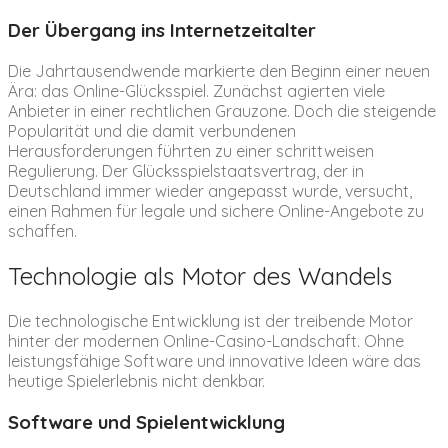
Der Übergang ins Internetzeitalter
Die Jahrtausendwende markierte den Beginn einer neuen
Ära: das Online-Glücksspiel. Zunächst agierten viele
Anbieter in einer rechtlichen Grauzone. Doch die steigende
Popularität und die damit verbundenen
Herausforderungen führten zu einer schrittweisen
Regulierung. Der Glücksspielstaatsvertrag, der in
Deutschland immer wieder angepasst wurde, versucht,
einen Rahmen für legale und sichere Online-Angebote zu
schaffen.
Technologie als Motor des Wandels
Die technologische Entwicklung ist der treibende Motor
hinter der modernen Online-Casino-Landschaft. Ohne
leistungsfähige Software und innovative Ideen wäre das
heutige Spielerlebnis nicht denkbar.
Software und Spielentwicklung