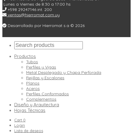
Lunes a Viernes de 8:30 a 17:00 hs
+598 29247146 int. 200
ventas@hierromat.com.uy
Desarrollado por Hierromat s.a © 2026
Productos
Tubos
Perfiles y Vigas
Metal Desplegado y Chapa Perforada
Rejillas y Escalones
Planos
Aceros
Perfiles Conformados
Complementos
Diseño y Arquitectura
Hojas Técnicas
Cart
0
Login
Lista de deseos