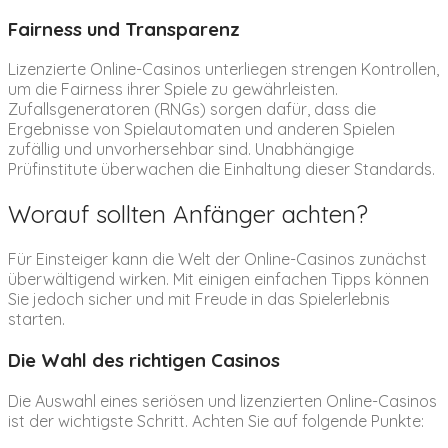
Fairness und Transparenz
Lizenzierte Online-Casinos unterliegen strengen Kontrollen,
um die Fairness ihrer Spiele zu gewährleisten.
Zufallsgeneratoren (RNGs) sorgen dafür, dass die
Ergebnisse von Spielautomaten und anderen Spielen
zufällig und unvorhersehbar sind. Unabhängige
Prüfinstitute überwachen die Einhaltung dieser Standards.
Worauf sollten Anfänger achten?
Für Einsteiger kann die Welt der Online-Casinos zunächst
überwältigend wirken. Mit einigen einfachen Tipps können
Sie jedoch sicher und mit Freude in das Spielerlebnis
starten.
Die Wahl des richtigen Casinos
Die Auswahl eines seriösen und lizenzierten Online-Casinos
ist der wichtigste Schritt. Achten Sie auf folgende Punkte: