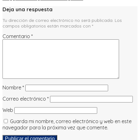
Deja una respuesta
Tu dirección de correo electrónico no será publicada.
Los
campos obligatorios están marcados con
*
Comentario
*
Nombre
*
Correo electrónico
*
Web
Guarda mi nombre, correo electrónico y web en este
navegador para la próxima vez que comente.