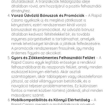
átutalásokat. A tranzakciók feldolgozási ideje
általában rövid, ami hozzájárul a pozitív felhasználói
élményhez.
Vonzó Üdvözlő Bónuszok és Promóciók
– A Rapid
Casino igyekszik új és meglévő játékosait is
kényeztetni, ezért rendszeresen kínál vonzó
bónuszokat és promóciókat. Az üdvözlő bónusz
általában kedvező feltételekkel bír, és további
ingyenes pörgetéseket is tartalmazhat, amelyek
remek lehetőséget kínálnak a játékok felfedezésére.
A promóciók rendszeresen frissülnek, így mindig
érdemes figyelni az akciókat.
Gyors és Zökkenőmentes Felhasználói Felület
– A
Rapid Casino egyik legfőbb erőssége a rendkívül
felhasználóbarát és reszponzív felület, amely minden
eszközzel könnyen elérhető. Akár asztali
számítógépen, akár táblagépen vagy okostelefonon
játszol, az oldal villámgyorsan betöltődik, és a
navigáció teljesen problémamentes. Ez különösen
fontos a menet közben történő játéknál, ahol minden
másodperc számít.
Mobilkompatibilitás és Könnyű Elérhetőség
– A
Rapid Casino megérti a mobiljátékosok növekvő