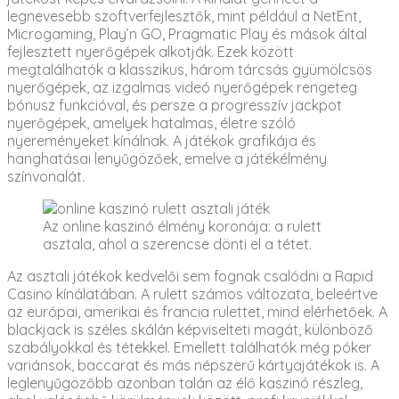
legnevesebb szoftverfejlesztők, mint például a NetEnt,
Microgaming, Play’n GO, Pragmatic Play és mások által
fejlesztett nyerőgépek alkotják. Ezek között
megtalálhatók a klasszikus, három tárcsás gyümölcsös
nyerőgépek, az izgalmas videó nyerőgépek rengeteg
bónusz funkcióval, és persze a progresszív jackpot
nyerőgépek, amelyek hatalmas, életre szóló
nyereményeket kínálnak. A játékok grafikája és
hanghatásai lenyűgözőek, emelve a játékélmény
színvonalát.
Az online kaszinó élmény koronája: a rulett
asztala, ahol a szerencse dönti el a tétet.
Az asztali játékok kedvelői sem fognak csalódni a Rapid
Casino kínálatában. A rulett számos változata, beleértve
az európai, amerikai és francia rulettet, mind elérhetőek. A
blackjack is széles skálán képviselteti magát, különböző
szabályokkal és tétekkel. Emellett találhatók még póker
variánsok, baccarat és más népszerű kártyajátékok is. A
leglenyűgözőbb azonban talán az élő kaszinó részleg,