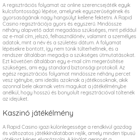
A regisztrációs folyamat az online szerencsejáték egyik
kulcsfontosságú lépése, amelynek egyszerűségének és
gyorsaságának nagy hangsúlyt kellene fektetni. A Rapid
Casino regisztrációja gyors és egyszerű. Mindössze
néhány alapvető adat megadása szükséges, mint például
az e-mail cím, jelszó, felhasználónév, valamint a személyes
adatok, mint a név és a születési dátum. A folyamat
lépésekre bontott, így nem tűnik túlterheltnek, és a
rendszer általában megadja a szükséges útmutatásokat.
Ezt követően általában egy e-mail cím megerősítése
szükséges, ami egy standard biztonsági protokoll. Az
egész regisztrációs folyamat mindössze néhány percet
vesz igénybe, ami ideális azoknak a játékosoknak, akik
azonnal bele akarnak vetni magukat a játékélménybe
anélkül, hogy hosszú és bonyolult regisztrációval töltenék
az idejüket.
Kaszinó játékélmény
A Rapid Casino igazi különlegessége a rendkívül gazdag
és változatos játékkínálatában rejlik, amely minden típusú
játékost képes elvarázsolni. A kínálat gerincét a