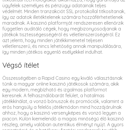
ügyfelek személyes és pénzügyi adatainak teljes
védelmét. Minden tranzakciót SSL protokollal titkosítanak,
így az adatok illetéktelenek számára hozzáférhetetlenek
maradnak. A kaszinó platformját rendszeresen ellenőrzik
független auditáló cégek, hogy megbizonyosodjanak a
játékok tisztességességéről és véletlenszerűségéről. Ez
azt jelenti, hogy minden játékkimenetel teljesen
véletlenszerű, és nincs lehetőség annak manipulálására,
így minden játékos egyenlő esélyekkel indulhat.
Végső ítélet
Összességében a Rapid Casino egy kiváló választásnak
tűnik a magyar online kaszinó játékosok számára, akik
egy modern, megbízható és izgalmas platformot
keresnek. A felhasználóbarát felület, a hatalmas
játékkínálat, a vonzó bónuszok és promóciók, valamint a
erős hangsúly a felelős játékmódon mind hozzájárulnak
ahhoz, hogy a kaszinó versenyképes és vonzó legyen a
piacon. Külön kiemelendő a magas minőségű élő kaszinó
részleg, amely valóban autentikus élményt nyújt. A gyors