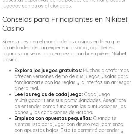
jugadas con otros aficionados.
Consejos para Principiantes en Nikibet
Casino
Si eres nuevo en el mundo de los casinos en línea y te
atrae la idea de una experiencia social, aquí tienes
algunos consejos para empezar con buen pie en Nikibet
Casino:
Explora los juegos gratuitos:
Muchas plataformas
ofrecen versiones demo de sus juegos. Úsalas para
familiarizarte con las reglas y la interfaz sin arriesgar
dinero real.
Lee las reglas de cada juego:
Cada juego
multijugador tiene sus particularidades. Asegúrate
de entender cómo funcionan las puntuaciones, los
bonos y las condiciones de victoria.
Empieza con apuestas pequeñas:
Cuando te
sientas listo para jugar con dinero real, comienza
con apuestas bajas. Esto te permitirá aprender y