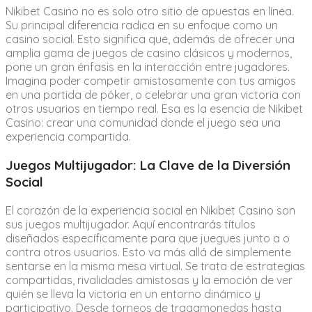
Nikibet Casino no es solo otro sitio de apuestas en línea.
Su principal diferencia radica en su enfoque como un
casino social. Esto significa que, además de ofrecer una
amplia gama de juegos de casino clásicos y modernos,
pone un gran énfasis en la interacción entre jugadores.
Imagina poder competir amistosamente con tus amigos
en una partida de póker, o celebrar una gran victoria con
otros usuarios en tiempo real. Esa es la esencia de Nikibet
Casino: crear una comunidad donde el juego sea una
experiencia compartida.
Juegos Multijugador: La Clave de la Diversión
Social
El corazón de la experiencia social en Nikibet Casino son
sus juegos multijugador. Aquí encontrarás títulos
diseñados específicamente para que juegues junto a o
contra otros usuarios. Esto va más allá de simplemente
sentarse en la misma mesa virtual. Se trata de estrategias
compartidas, rivalidades amistosas y la emoción de ver
quién se lleva la victoria en un entorno dinámico y
participativo. Desde torneos de tragamonedas hasta