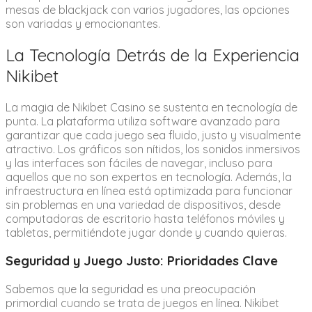
mesas de blackjack con varios jugadores, las opciones
son variadas y emocionantes.
La Tecnología Detrás de la Experiencia
Nikibet
La magia de Nikibet Casino se sustenta en tecnología de
punta. La plataforma utiliza software avanzado para
garantizar que cada juego sea fluido, justo y visualmente
atractivo. Los gráficos son nítidos, los sonidos inmersivos
y las interfaces son fáciles de navegar, incluso para
aquellos que no son expertos en tecnología. Además, la
infraestructura en línea está optimizada para funcionar
sin problemas en una variedad de dispositivos, desde
computadoras de escritorio hasta teléfonos móviles y
tabletas, permitiéndote jugar donde y cuando quieras.
Seguridad y Juego Justo: Prioridades Clave
Sabemos que la seguridad es una preocupación
primordial cuando se trata de juegos en línea. Nikibet