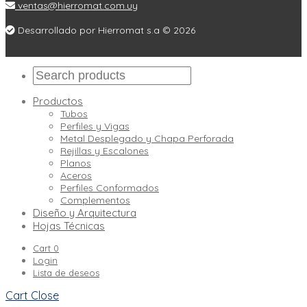
ventas@hierromat.com.uy
Desarrollado por Hierromat s.a © 2026
Productos
Tubos
Perfiles y Vigas
Metal Desplegado y Chapa Perforada
Rejillas y Escalones
Planos
Aceros
Perfiles Conformados
Complementos
Diseño y Arquitectura
Hojas Técnicas
Cart
0
Login
Lista de deseos
Cart
Close