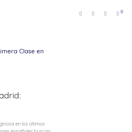
0
rimera Clase en
adrid:
inosa en los últimos
dores españoles buscan