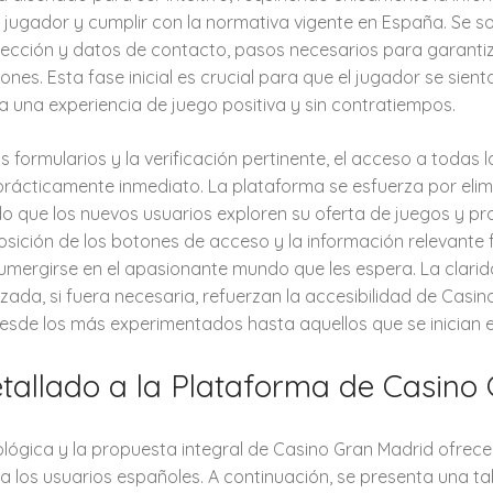
el jugador y cumplir con la normativa vigente en España. Se s
rección y datos de contacto, pasos necesarios para garantiz
ones. Esta fase inicial es crucial para que el jugador se sie
 una experiencia de juego positiva y sin contratiempos.
formularios y la verificación pertinente, el acceso a todas 
rácticamente inmediato. La plataforma se esfuerza por elim
do que los nuevos usuarios exploren su oferta de juegos y 
osición de los botones de acceso y la información relevante f
sumergirse en el apasionante mundo que les espera. La clarid
izada, si fuera necesaria, refuerzan la accesibilidad de Casi
desde los más experimentados hasta aquellos que se inician en
tallado a la Plataforma de Casino
ológica y la propuesta integral de Casino Gran Madrid ofrec
 los usuarios españoles. A continuación, se presenta una ta