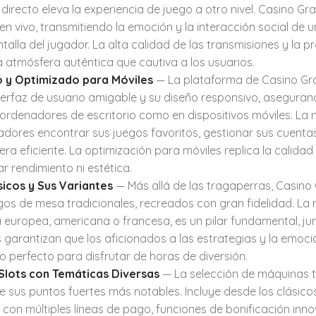
directo eleva la experiencia de juego a otro nivel. Casino G
en vivo, transmitiendo la emoción y la interacción social de u
alla del jugador. La alta calidad de las transmisiones y la p
 atmósfera auténtica que cautiva a los usuarios.
o y Optimizado para Móviles
— La plataforma de Casino Gr
terfaz de usuario amigable y su diseño responsivo, asegura
 ordenadores de escritorio como en dispositivos móviles. La n
adores encontrar sus juegos favoritos, gestionar sus cuenta
 eficiente. La optimización para móviles replica la calidad 
car rendimiento ni estética.
icos y Sus Variantes
— Más allá de las tragaperras, Casino
gos de mesa tradicionales, recreados con gran fidelidad. La r
uropea, americana o francesa, es un pilar fundamental, junt
 garantizan que los aficionados a las estrategias y la emoc
 perfecto para disfrutar de horas de diversión.
Slots con Temáticas Diversas
— La selección de máquinas 
 sus puntos fuertes más notables. Incluye desde los clásicos 
con múltiples líneas de pago, funciones de bonificación inno