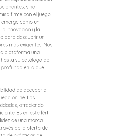
cionantes, sino
iso firme con el juego
id emerge como un
 la innovación y la
so para descubrir un
ores más exigentes. Nos
ta plataforma una
z hasta su catálogo de
 profunda en lo que
ibilidad de acceder a
uego online. Los
sidades, ofreciendo
iente. Es en este fértil
lidez de una marca
ravés de la oferta de
nto de prácticas de