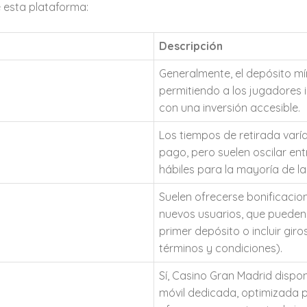
e esta plataforma:
Descripción
Generalmente, el depósito mí
permitiendo a los jugadores i
con una inversión accesible.
Los tiempos de retirada varí
pago, pero suelen oscilar ent
hábiles para la mayoría de la
Suelen ofrecerse bonificacio
nuevos usuarios, que pueden
primer depósito o incluir giro
términos y condiciones).
Sí, Casino Gran Madrid dispo
móvil dedicada, optimizada p