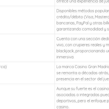
ofrece una experiencia de ju
Disponibles métodos popular
crédito/débito (Visa, Masterc
bancarias, PayPal y otras bill
garantizando comodidad y s
Cuenta con una sección dedi
vivo, con crupieres reales y 
blackjack, proporcionando u
inmersiva.
rca)
La marca Casino Gran Madrid 
se remonta a décadas atrás,
presencia en el sector del ju
Aunque su fuerte es el casin
asociadas o integradas pue
deportivos, pero el enfoque p
casino.