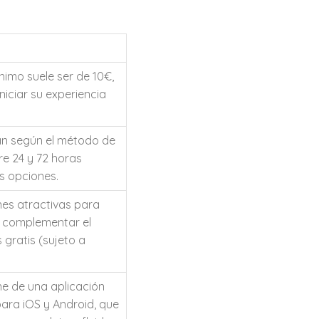
nimo suele ser de 10€,
niciar su experiencia
an según el método de
re 24 y 72 horas
s opciones.
nes atractivas para
 complementar el
s gratis (sujeto a
ne de una aplicación
ara iOS y Android, que