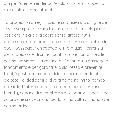
utili per l’utente, rendendo l’esplorazione un processo
piacevole e senza intoppi.
La procedura di registrazione su Casea si distingue per
la sua semplicità e rapidità, un aspetto cruciale per chi
desidera iniziare a giocare senza attese inutili. Il
processo è stato progettato per essere completato in
pochi passaggi, richiedendo le informazioni essenziali
per la creazione di un account sicuro e conforme alle
normative vigenti. La verifica dell’identità, un passaggio
fondamentale per garantire la sicurezza e prevenire
frodi, è gestita in modo efficiente, permettendo ai
giocatori di dedicarsi al divertimento nel minor tempo
possibile. L’intero processo è ideato per essere user-
friendly, capace di accogliere sia i giocatori esperti che
coloro che si avvicinano per la prima volta al mondo dei
casinò online.