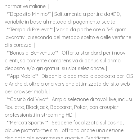
normative italiane. |
| **Deposito Minimo** | Solitamente a partire da €10,
variabile in base al metodo di pagamento scelto. |
| **Tempo di Prelievo** | Varia da poche ore a 3-5 giorni
lavorativi, a seconda del metodo scelto e delle verifiche
di sicurezza. |
| **Bonus di Benvenuto** | Offerta standard per i nuovi
clienti, solitamente comprensiva di bonus sul primo
deposito e/o giri gratuiti su slot selezionate. |
| **App Mobile** | Disponibile app mobile dedicata per iOS
e Android, oltre a una versione ottimizzata del sito web
per browser mobili. |
| **Casinò dal Vivo** | Ampia selezione di tavoli live, inclusi
Roulette, Blackjack, Baccarat, Poker, con croupier
professionisti in streaming HD. |
| **Mercati Sportivi** | Sebbene focalizzato sul casinò,
alcune piattaforme simili offrono anche una sezione
dedicata alle scommesse sportive. (Verificare