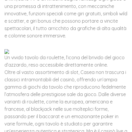
una promessa di intrattenimento, con meccaniche
innovative, funzioni speciali come giri gratuiti, simboli wild
e scatter, e giri bonus che possono portare a vincite
spettacolari, il tutto arricchito da grafiche di alta qualità
e colonne sonore immersive.
Un vivido tavolo da roulette, l’icona del brivido del gioco
d’azzardo, reso accessibile direttamente online.
Oltre al vasto assortimento di slot, Casea non trascura i
classici intramontabili del casinò, offrendo un’ampia
gamma di giochi da tavolo che riproducono fedelmente
l’atmosfera delle prestigiose sale da gioco. Dalle diverse
varianti di roulette, come la europea, americana e
francese, al blackjack nelle sue molteplici forme,
passando per il baccarat e un emozionante poker in
varie formule, ogni tavolo è studiato per garantire
un’esperienza autentica e strategica. Ma è il casinò live a