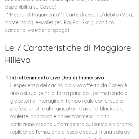
disponibilità su Casea). |
| **Metodi di Pagamento** | Carte di credito/debito (Visa,
Mastercard), e-wallet (es. PayPal, Skrill), bonifico
bancario, voucher prepagati. |
Le 7 Caratteristiche di Maggiore
Rilievo
Intrattenimento Live Dealer Immersivo
:
L’esperienza del casinò dal vivo offerta da Casea è
uno dei suoi punti di forza principali, permettendo ai
giocatori di interagire in tempo reale con croupier
professionisti e altri giocatori. I tavoli di blackjack,
roulette, baccarat e poker trasmessi in alta
definizione creano un’atmosfera autentica e vibrante,
replicando l’emozione di essere seduti in una sala da