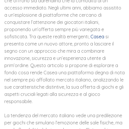
che offrono sia adrenalina che la comodità di un
accesso immediato. Negli ultimi anni, abbiamo assistito
a un’esplosione di piattaforme che cercano di
conquistare l’attenzione dei giocatori italiani,
proponendo un’offerta sempre più variegata e
sofisticata. Tra queste realtà emergenti,
Casea
si
presenta come un nuovo attore, pronto a lasciare il
segno con un approccio che mira a combinare
innovazione, sicurezza e un’esperienza utente di
prim’ordine. Questo articolo si propone di esplorare a
fondo cosa rende Casea una piattaforma degna di nota
nel sempre più affollato mercato italiano, analizzando le
sue caratteristiche distintive, la sua offerta di giochi e gli
aspetti cruciali legati alla sicurezza e al gioco
responsabile.
La tendenza del mercato italiano vede una predilezione
per giochi che simulano l’emozione delle sale fisiche, ma