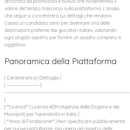
arricchita da promozioni e bonus che incrementino il
valore del tempo trascorso sulla piattaforma. L’analisi
che segue si concentrerà sui dettagli che rendono
Casea un candidato serio per diventare una delle
destinazioni preferite dai giocatori italiani, valutando
ogni singolo aspetto per fornire un quadro completo e
oggettivo.
Panoramica della Piattaforma
| Caratteristica | Dettaglio |
| :————————- | :
—————————————————————————————————
|
| **Licenza** | Licenza ADM (Agenzia delle Dogane e dei
Monopoli) per l’operatività in Italia. |
| **Anno di Fondazione** | Non specificato pubblicamente
per nuove piattaforme, ma opera nel rispetto delle