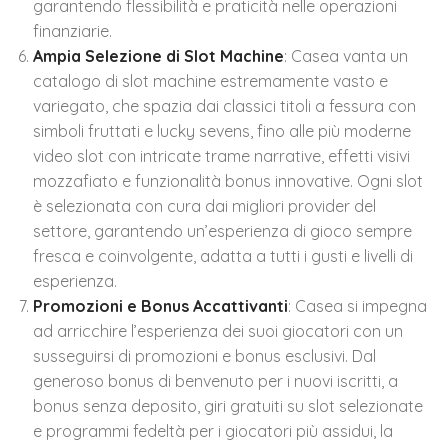
garantendo flessibilità e praticità nelle operazioni
finanziarie.
Ampia Selezione di Slot Machine
: Casea vanta un
catalogo di slot machine estremamente vasto e
variegato, che spazia dai classici titoli a fessura con
simboli fruttati e lucky sevens, fino alle più moderne
video slot con intricate trame narrative, effetti visivi
mozzafiato e funzionalità bonus innovative. Ogni slot
è selezionata con cura dai migliori provider del
settore, garantendo un’esperienza di gioco sempre
fresca e coinvolgente, adatta a tutti i gusti e livelli di
esperienza.
Promozioni e Bonus Accattivanti
: Casea si impegna
ad arricchire l’esperienza dei suoi giocatori con un
susseguirsi di promozioni e bonus esclusivi. Dal
generoso bonus di benvenuto per i nuovi iscritti, a
bonus senza deposito, giri gratuiti su slot selezionate
e programmi fedeltà per i giocatori più assidui, la