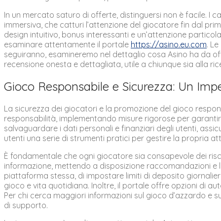
In un mercato saturo di offerte, distinguersi non è facile. I
immersiva, che catturi l’attenzione del giocatore fin dal p
design intuitivo, bonus interessanti e un’attenzione particol
esaminare attentamente il portale
https://asino.eu.com
. L
seguiranno, esamineremo nel dettaglio cosa Asino ha da offrire,
recensione onesta e dettagliata, utile a chiunque sia alla ri
Gioco Responsabile e Sicurezza: Un Im
La sicurezza dei giocatori e la promozione del gioco respons
responsabilità, implementando misure rigorose per garantir
salvaguardare i dati personali e finanziari degli utenti, assi
utenti una serie di strumenti pratici per gestire la propri
È fondamentale che ogni giocatore sia consapevole dei ris
informazione, mettendo a disposizione raccomandazioni e link
piattaforma stessa, di impostare limiti di deposito giornalie
gioco e vita quotidiana. Inoltre, il portale offre opzioni d
Per chi cerca maggiori informazioni sul gioco d’azzardo e su
di supporto.