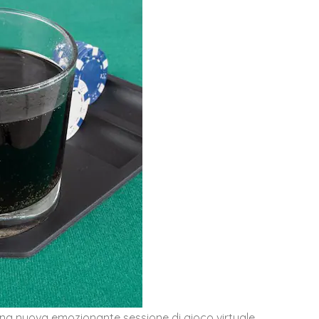
una nuova emozionante sessione di gioco virtuale.