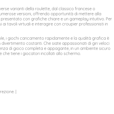
diverse varianti della roulette, dal classico francese o
numerose versioni, offrendo opportunità di mettere alla
o presentato con grafiche chiare e un gameplay intuitivo. Per
i tavoli virtuali e interagire con croupier professionisti in
le, i giochi caricamento rapidamente e la qualità grafica è
un divertimento costanti. Che siate appassionati di giri veloci
sperienza di gioco completa e appagante, in un ambiente sicuro
 che tiene i giocatori incollati allo schermo.
ezione. |