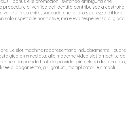
inclusi i bonus e le promozioni, evitando ambiguità che
le procedure di verifica dell’identità contribuisce a costruire
ivertirsi in serenità, sapendo che la loro sicurezza e il loro
n solo rispetta le normative, ma eleva l’esperienza di gioco
ocatore. Le slot machine rappresentano indubbiamente il cuore
 nostalgica e immediata, alle moderne video slot arricchite da
ezione comprende titoli dei provider più celebri del mercato,
ee di pagamento, giri gratuiti, moltiplicatori e simboli