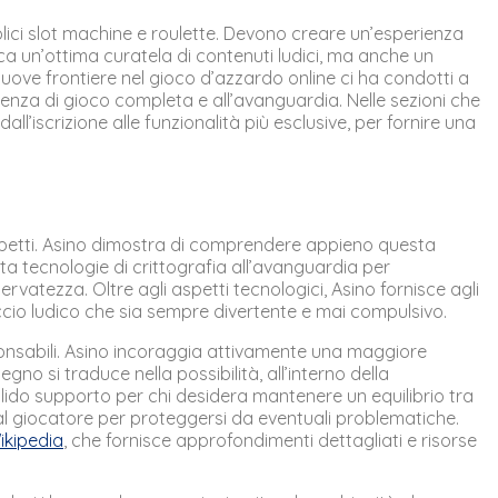
mplici slot machine e roulette. Devono creare un’esperienza
ca un’ottima curatela di contenuti ludici, ma anche un
nuove frontiere nel gioco d’azzardo online ci ha condotti a
enza di gioco completa e all’avanguardia. Nelle sezioni che
ll’iscrizione alle funzionalità più esclusive, per fornire una
 rispetti. Asino dimostra di comprendere appieno questa
a tecnologie di crittografia all’avanguardia per
rvatezza. Oltre agli aspetti tecnologici, Asino fornisce agli
ccio ludico che sia sempre divertente e mai compulsivo.
onsabili. Asino incoraggia attivamente una maggiore
o si traduce nella possibilità, all’interno della
valido supporto per chi desidera mantenere un equilibrio tra
 al giocatore per proteggersi da eventuali problematiche.
kipedia
, che fornisce approfondimenti dettagliati e risorse