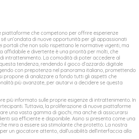
i e piattaforme che competono per offrire esperienze
n sé un’ondata di nuove opportunità per gli appassionati
i portali che non solo rispettano le normative vigenti, ma
a affidabile e divertente è una priorità per molti, che
 di intrattenimento. La comodità di poter accedere al
 questa tendenza, rendendo il gioco d’azzardo digitale
mergendo con prepotenza nel panorama italiano, promettendo
si propone di analizzare a fondo tutti gli aspetti che
onalità più avanzate, per aiutarvi a decidere se questa
e più informato sulle proprie esigenze di intrattenimento. In
tecipanti. Tuttavia, la proliferazione di nuove piattaforme
rovare una vasta gamma di giochi, ma anche di assicurarsi
ienti sia efficiente e disponibile. Asino si presenta come una
 che mira a essere sia stimolante che protetto. La nostra
er un giocatore attento, dall’usabilità dell’interfaccia alla