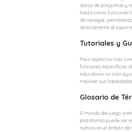
datos de preguntas y 
hasta cómo funcionan los
de navegar, permitiendo
directamente al soporte
Tutoriales y Gu
Para aspectos más compl
funciones específicas d
educativos no solo ayud
mejoren sus habilidades
Glosario de Té
El mundo del juego onlin
plataforma puede ser e
nuevos en el ámbito de 