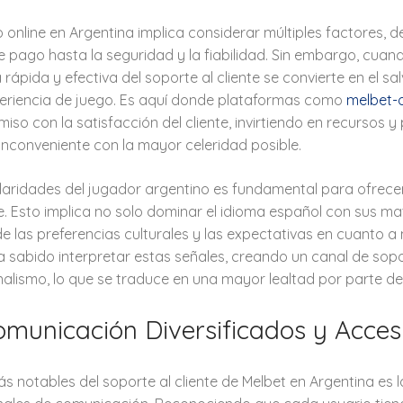
 online en Argentina implica considerar múltiples factores, 
e pago hasta la seguridad y la fiabilidad. Sin embargo, cua
rápida y efectiva del soporte al cliente se convierte en el s
periencia de juego. Es aquí donde plataformas como
melbet-o
o con la satisfacción del cliente, invirtiendo en recursos 
 inconveniente con la mayor celeridad posible.
aridades del jugador argentino es fundamental para ofrecer
 Esto implica no solo dominar el idioma español con sus mati
de las preferencias culturales y las expectativas en cuanto
 sabido interpretar estas señales, creando un canal de sop
nalismo, lo que se traduce en una mayor lealtad por parte de
municación Diversificados y Acces
s notables del soporte al cliente de Melbet en Argentina es l