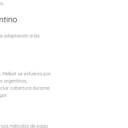
s.
ntino
nda adaptación a las
o. Melbet se esfuerza por
s argentinos,
cluir cobertura durante
yor.
diversos métodos de pago