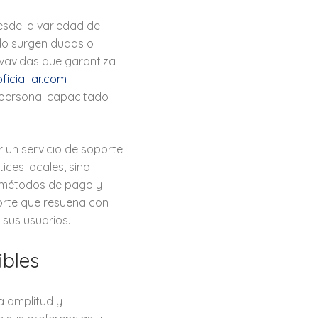
desde la variedad de
ndo surgen dudas o
alvavidas que garantiza
ficial-ar.com
y personal capacitado
 un servicio de soporte
ces locales, sino
 a métodos de pago y
orte que resuena con
 sus usuarios.
ibles
a amplitud y