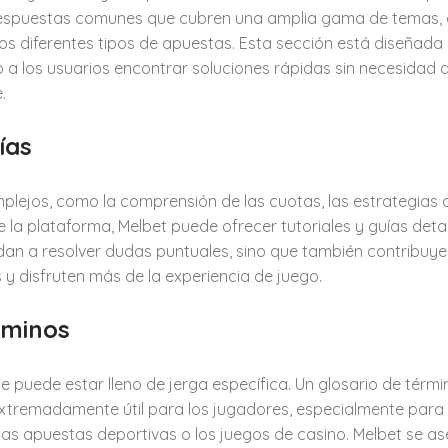
respuestas comunes que cubren una amplia gama de temas, 
 diferentes tipos de apuestas. Esta sección está diseñada pa
 a los usuarios encontrar soluciones rápidas sin necesidad 
.
ías
ejos, como la comprensión de las cuotas, las estrategias d
e la plataforma, Melbet puede ofrecer tutoriales y guías deta
an a resolver dudas puntuales, sino que también contribuye
 y disfruten más de la experiencia de juego.
rminos
e puede estar lleno de jerga específica. Un glosario de térmi
xtremadamente útil para los jugadores, especialmente para 
las apuestas deportivas o los juegos de casino. Melbet se a