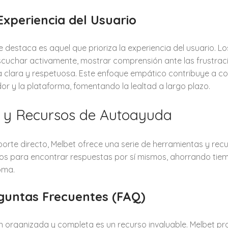
Experiencia del Usuario
e destaca es aquel que prioriza la experiencia del usuario. L
scuchar activamente, mostrar comprensión ante las frustracio
clara y respetuosa. Este enfoque empático contribuye a con
or y la plataforma, fomentando la lealtad a largo plazo.
 y Recursos de Autoayuda
rte directo, Melbet ofrece una serie de herramientas y re
os para encontrar respuestas por sí mismos, ahorrando tiem
oma.
guntas Frecuentes (FAQ)
n organizada y completa es un recurso invaluable. Melbet p