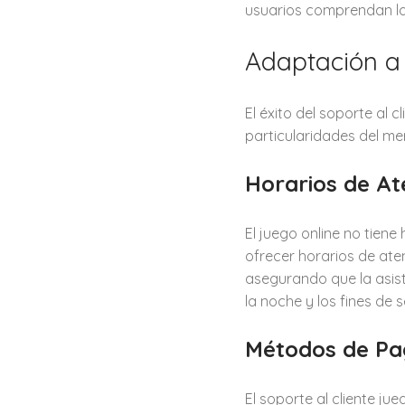
usuarios comprendan la 
Adaptación a
El éxito del soporte al 
particularidades del mer
Horarios de At
El juego online no tiene
ofrecer horarios de ate
asegurando que la asist
la noche y los fines de
Métodos de Pag
El soporte al cliente ju