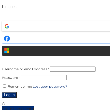
Log in
Username or email address
*
Password
*
Remember me
Lost your password?
Log in
O
Crear una cuenta