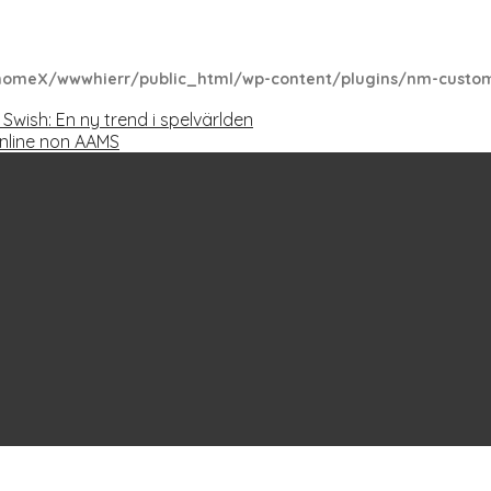
homeX/wwwhierr/public_html/wp-content/plugins/nm-custom-
Swish: En ny trend i spelvärlden
 online non AAMS