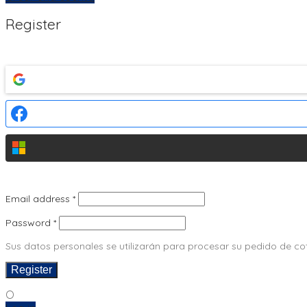
Register
Email address
*
Password
*
Sus datos personales se utilizarán para procesar su pedido de coti
Register
O