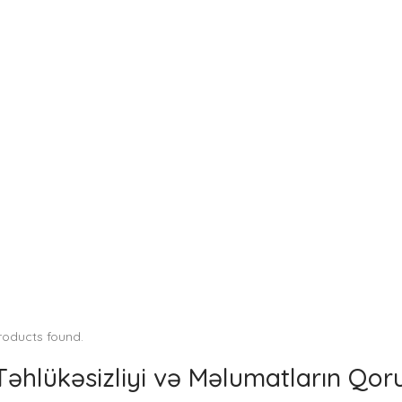
roducts found.
Təhlükəsizliyi və Məlumatların Qo