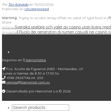
Por
Ton Acevedo
en 15/05/2026
Publicado en
Uncategorized
.
Warning
: Trying to access array offset on value of type bool in
/
Share
Svenska spelare och valet av casino utan licens med 
Anterior
Il Ruolo dei generatori di numeri casuali nei casinò
Siguiente
Seguinos en
hierromatsa
Fco. Acuña de Figueroa 2083 - Montevideo, UY
Lunes a Viernes de 8:30 a 17:00 hs
+598 29247146 int. 200
ventas@hierromat.com.uy
Desarrollado por Hierromat s.a © 2026