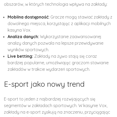
obszarów, w których technologia wpływa na zakłady:
Mobilna dostępność:
Gracze mogą stawiać zakłady z
dowolnego miejsca, korzystając z aplikacji mobilnych
kasyna Vox.
Analiza danych:
Wykorzystanie zaawansowanej
analizy danych pozwala na lepsze przewidywanie
wyników sportowych.
Live betting:
Zakłady na żywo stają się coraz
bardziej popularne, umożliwiając graczom stawianie
zakładów w trakcie wydarzeń sportowych.
E-sport jako nowy trend
E-sport to jeden z najbardziej rozwijających się
segmentów w zakładach sportowych. W kasynie Vox,
zakłady na e-sport zyskują na znaczeniu, przyciągając