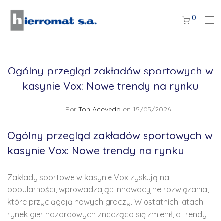
0
Ogólny przegląd zakładów sportowych w
kasynie Vox: Nowe trendy na rynku
Por
Ton Acevedo
en 15/05/2026
Ogólny przegląd zakładów sportowych w
kasynie Vox: Nowe trendy na rynku
Zakłady sportowe w kasynie Vox zyskują na
popularności, wprowadzając innowacyjne rozwiązania,
które przyciągają nowych graczy. W ostatnich latach
rynek gier hazardowych znacząco się zmienił, a trendy